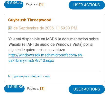
IR ABAJO
1
Páginas
USER ACTIONS
Guybrush Threepwood
13 de Septiembre de 2006, 11:59:33 PM
Ya está disponible en MSDN la documentación sobre
Wasabi (el API de audio de Windows Vista) por si
alguien le quiere echar un vistazo
http://windowssdk.msdn.microsoft.com/en-
us/library/ms678710.aspx
http://www.pablodelgado.com
IR ARRIBA
1
Páginas
USER ACTIONS