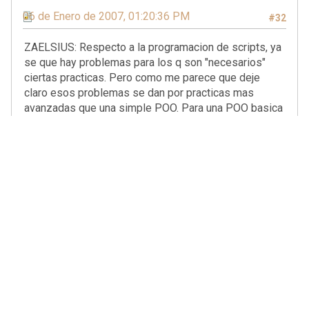
06 de Enero de 2007, 01:20:36 PM
#32
ZAELSIUS: Respecto a la programacion de scripts, ya
se que hay problemas para los q son "necesarios"
ciertas practicas. Pero como me parece que deje
claro esos problemas se dan por practicas mas
avanzadas que una simple POO. Para una POO basica
NO SE NECESITA un getType. Aun asi, en tu ejemplo,
utilizar metodos virtuales puede parecer engorroso si
cada clase hija tiene metodos totalmente diferente.
Pero esq en ese caso la base madre existe solo para
poder vectorizar de mala manera, no por ventaja de
POO.
Sobre gestion de errores, si nosotros somos los
programadores finales esta claro que sabemos de
que va el tema. Sino, que de errores bien gordos y
buena documentacion. Asi el programador que los use
fijo que no puede dejarse cosas en el aire. Sobre
errores silenciosos, me parecen lo peor del mundo,