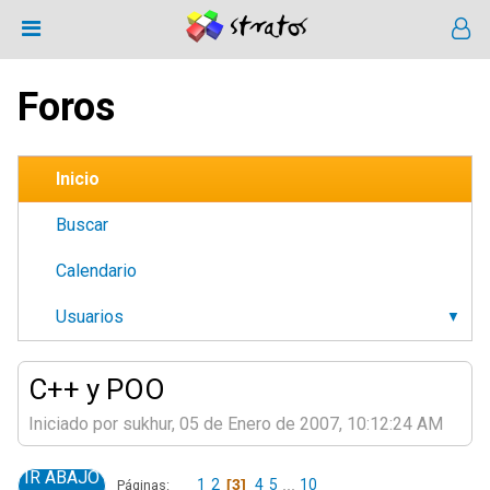
Foros
Inicio
Buscar
Calendario
Usuarios
C++ y POO
Iniciado por sukhur, 05 de Enero de 2007, 10:12:24 AM
IR ABAJO
1
2
3
4
5
...
10
Páginas