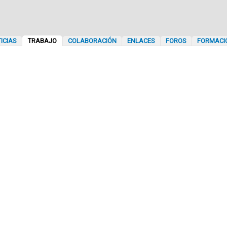
ICIAS
TRABAJO
COLABORACIÓN
ENLACES
FOROS
FORMACI