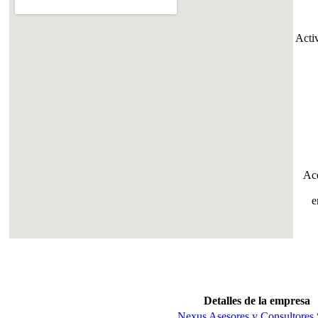
Acti
Ac
e
Detalles de la empresa
Nexus Asesores y Consultores 