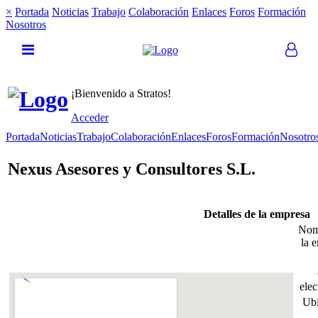
×
Portada
Noticias
Trabajo
Colaboración
Enlaces
Foros
Formación
Nosotros
¡Bienvenido a Stratos!
Acceder
Portada
Noticias
Trabajo
Colaboración
Enlaces
Foros
Formación
Nosotro
Nexus Asesores y Consultores S.L.
Detalles de la empresa
Nom
la 
elec
Ubi