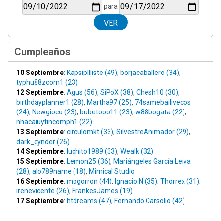
para
Cumpleaños
10 Septiembre
:
KapsipIlliste (49)
,
borjacaballero (34)
,
typhu88zcom1 (23)
12 Septiembre
:
Agus (56)
,
SiPoX (38)
,
Chesh10 (30)
,
birthdayplanner1 (28)
,
Martha97 (25)
,
74samebailivecos
(24)
,
Newgioco (23)
,
bubetooo11 (23)
,
w88bogata (22)
,
nhacaiuytincomph1 (22)
13 Septiembre
:
circulomkt (33)
,
SilvestreAnimador (29)
,
dark_cynder (26)
14 Septiembre
:
luchito1989 (33)
,
Wealk (32)
15 Septiembre
:
Lemon25 (36)
,
Mariángeles García Leiva
(28)
,
alo789name (18)
,
Mimical Studio
16 Septiembre
:
mogorron (44)
,
Ignacio.N (35)
,
Thorrex (31)
,
irenevicente (26)
,
FrankesJames (19)
17 Septiembre
:
htdreams (47)
,
Fernando Carsolio (42)