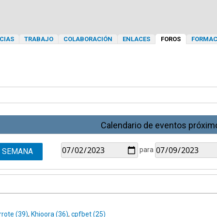
CIAS
TRABAJO
COLABORACIÓN
ENLACES
FOROS
FORMAC
Calendario de eventos próxim
para
SEMANA
rote (39)
,
Khioora (36)
,
cpfbet (25)