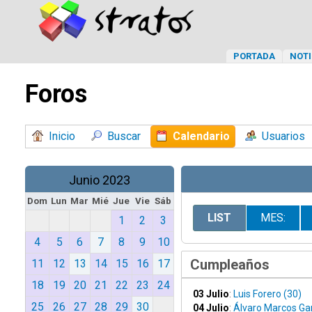
PORTADA
NOTI
Foros
Inicio
Buscar
Calendario
Usuarios
Junio 2023
Dom
Lun
Mar
Mié
Jue
Vie
Sáb
LIST
MES:
1
2
3
4
5
6
7
8
9
10
Cumpleaños
11
12
13
14
15
16
17
18
19
20
21
22
23
24
03 Julio
:
Luis Forero (30)
25
26
27
28
29
30
04 Julio
:
Álvaro Marcos Gar