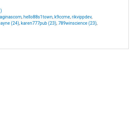
)
vaginascom
,
hello88s1town
,
k9ccme
,
rikvippdev
,
ayne (24)
,
karen777pub (23)
,
789winscience (23)
,