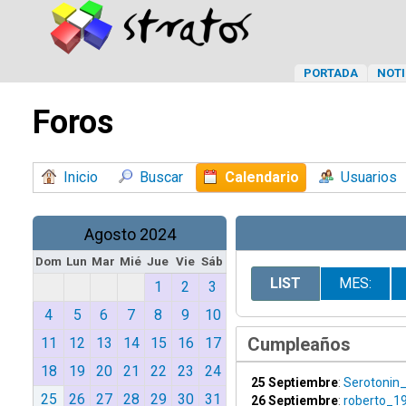
PORTADA
NOTI
Foros
Inicio
Buscar
Calendario
Usuarios
Agosto 2024
Dom
Lun
Mar
Mié
Jue
Vie
Sáb
LIST
MES:
1
2
3
4
5
6
7
8
9
10
Cumpleaños
11
12
13
14
15
16
17
18
19
20
21
22
23
24
25 Septiembre
:
Serotonin_
25
26
27
28
29
30
31
26 Septiembre
:
roberto_19