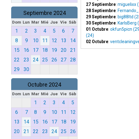
27 Septiembre
:
miguelixx 
28 Septiembre
:
Fernando_
Septiembre 2024
29 Septiembre
:
big88ltd (2
Dom
Lun
Mar
Mié
Jue
Vie
Sáb
30 Septiembre
:
KarlsBerg 
01 Octubre
:
okfun5picn (2
1
2
3
4
5
6
7
(24)
8
9
10
11
12
13
14
02 Octubre
:
ventcleaningv
15
16
17
18
19
20
21
22
23
24
25
26
27
28
29
30
Octubre 2024
Dom
Lun
Mar
Mié
Jue
Vie
Sáb
1
2
3
4
5
6
7
8
9
10
11
12
13
14
15
16
17
18
19
20
21
22
23
24
25
26