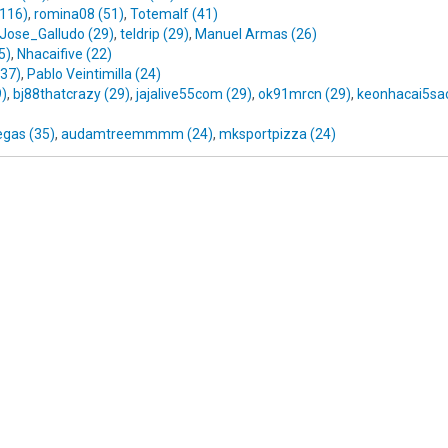
(116)
,
romina08 (51)
,
Totemalf (41)
Jose_Galludo (29)
,
teldrip (29)
,
Manuel Armas (26)
5)
,
Nhacaifive (22)
(37)
,
Pablo Veintimilla (24)
9)
,
bj88thatcrazy (29)
,
jajalive55com (29)
,
ok91mrcn (29)
,
keonhacai5sa
egas (35)
,
audamtreemmmm (24)
,
mksportpizza (24)