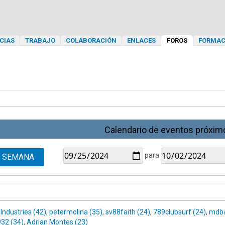
CIAS
TRABAJO
COLABORACIÓN
ENLACES
FOROS
FORMAC
Calendario de eventos próxim
para
SEMANA
Industries (42)
,
petermolina (35)
,
sv88faith (24)
,
789clubsurf (24)
,
mdba
32 (34)
,
Adrian Montes (23)