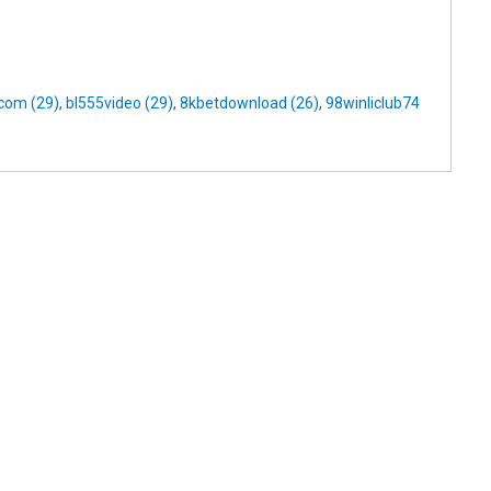
com (29)
,
bl555video (29)
,
8kbetdownload (26)
,
98winliclub74