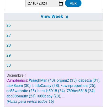
»
26
27
28
29
30
Diciembre 1
Cumpleaños:
WaaghMan
(40)
,
organi2
(35)
,
dabetca
(31)
,
tubk8com
(30)
,
LittleCassy
(28)
,
kuwinproperties
(25)
,
nc88website
(25)
,
hitclub5918
(24)
,
789bet6818
(24)
,
abc88beauty
(23)
,
lu88baby
(23)
,
...
(Pulsa para verlos todos 16)