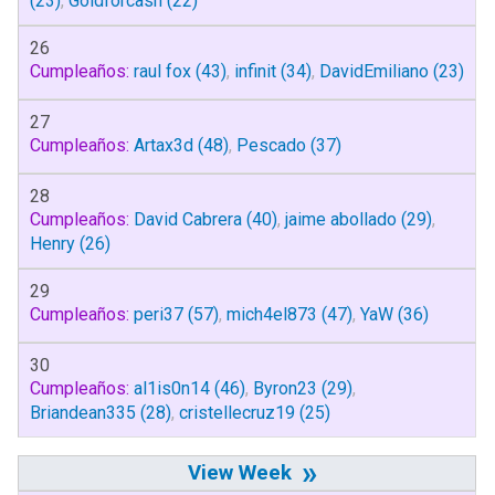
(23)
,
Goldforcash
(22)
26
Cumpleaños:
raul fox
(43)
,
infinit
(34)
,
DavidEmiliano
(23)
27
Cumpleaños:
Artax3d
(48)
,
Pescado
(37)
28
Cumpleaños:
David Cabrera
(40)
,
jaime abollado
(29)
,
Henry
(26)
29
Cumpleaños:
peri37
(57)
,
mich4el873
(47)
,
YaW
(36)
30
Cumpleaños:
al1is0n14
(46)
,
Byron23
(29)
,
Briandean335
(28)
,
cristellecruz19
(25)
»