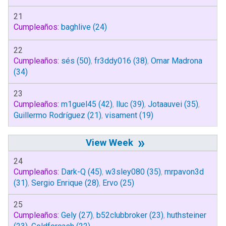
21
Cumpleaños:
baghlive
(24)
22
Cumpleaños:
sés
(50)
,
fr3ddy016
(38)
,
Omar Madrona
(34)
23
Cumpleaños:
m1guel45
(42)
,
lluc
(39)
,
Jotaauvei
(35)
,
Guillermo Rodríguez
(21)
,
visament
(19)
»
24
Cumpleaños:
Dark-Q
(45)
,
w3sley080
(35)
,
mrpavon3d
(31)
,
Sergio Enrique
(28)
,
Ervo
(25)
25
Cumpleaños:
Gely
(27)
,
b52clubbroker
(23)
,
huthsteiner