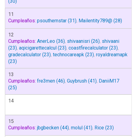
(30)
11
Cumpleaños:
psouthernstar
(31)
,
Mailentity789@
(28)
12
Cumpleaños:
AnerLeo
(36)
,
shivaanisri
(26)
,
shivaani
(23)
,
aqicigarettecalcul
(23)
,
coastfirecalculator
(23)
,
gradecalculator
(23)
,
technocareapk
(23)
,
royaldreamapk
(23)
13
Cumpleaños:
fre3men
(46)
,
Guybrush
(41)
,
DaniiM17
(25)
14
15
Cumpleaños:
jbgbecken
(44)
,
molul
(41)
,
Rice
(23)