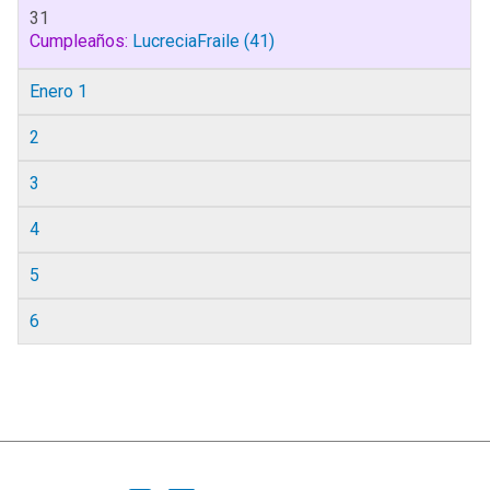
31
Cumpleaños:
LucreciaFraile
(41)
Enero 1
2
3
4
5
6
|
Ayuda
Ir Arriba ▲
|
,
SMF 2.1.7
SMF © 2013
Simple Machines