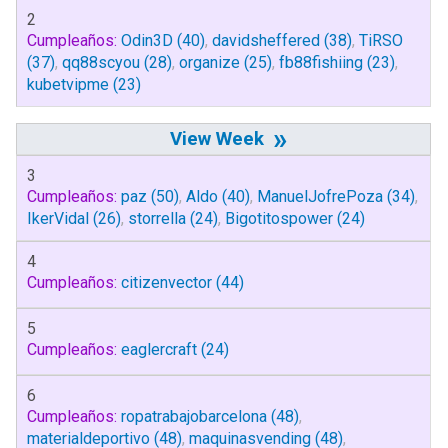
2
Cumpleaños:
Odin3D
(40)
,
davidsheffered
(38)
,
TiRSO
(37)
,
qq88scyou
(28)
,
organize
(25)
,
fb88fishiing
(23)
,
kubetvipme
(23)
»
3
Cumpleaños:
paz
(50)
,
Aldo
(40)
,
ManuelJofrePoza
(34)
,
IkerVidal
(26)
,
storrella
(24)
,
Bigotitospower
(24)
4
Cumpleaños:
citizenvector
(44)
5
Cumpleaños:
eaglercraft
(24)
6
Cumpleaños:
ropatrabajobarcelona
(48)
,
materialdeportivo
(48)
,
maquinasvending
(48)
,