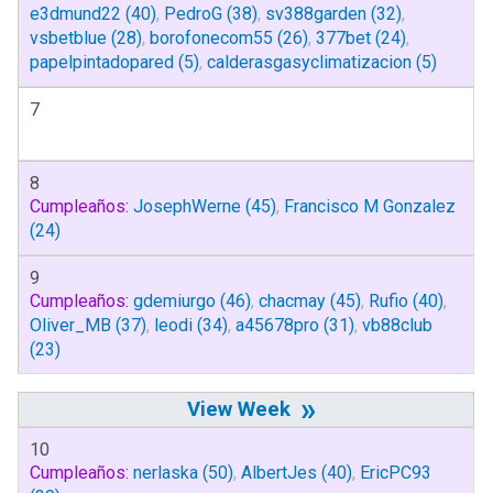
e3dmund22
(40)
,
PedroG
(38)
,
sv388garden
(32)
,
vsbetblue
(28)
,
borofonecom55
(26)
,
377bet
(24)
,
papelpintadopared
(5)
,
calderasgasyclimatizacion
(5)
7
8
Cumpleaños:
JosephWerne
(45)
,
Francisco M Gonzalez
(24)
9
Cumpleaños:
gdemiurgo
(46)
,
chacmay
(45)
,
Rufio
(40)
,
Oliver_MB
(37)
,
leodi
(34)
,
a45678pro
(31)
,
vb88club
(23)
»
10
Cumpleaños:
nerlaska
(50)
,
AlbertJes
(40)
,
EricPC93