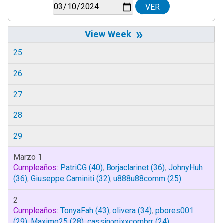
»
25
26
27
28
29
Marzo 1
Cumpleaños:
PatriCG
(40)
,
Borjaclarinet
(36)
,
JohnyHuh
(36)
,
Giuseppe Caminiti
(32)
,
u888u88comm
(25)
2
Cumpleaños:
TonyaFah
(43)
,
olivera
(34)
,
pbores001
(29)
,
Maximo25
(28)
,
cassinopixxcombrr
(24)