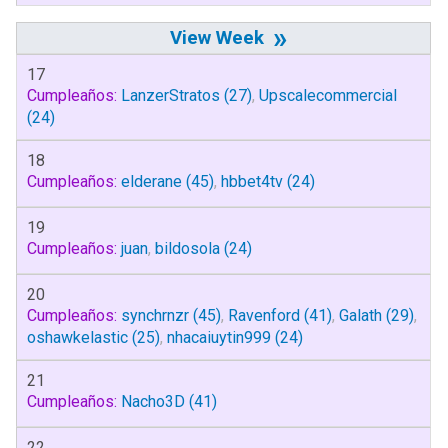
»
17
Cumpleaños:
LanzerStratos
(27)
,
Upscalecommercial
(24)
18
Cumpleaños:
elderane
(45)
,
hbbet4tv
(24)
19
Cumpleaños:
juan
,
bildosola
(24)
20
Cumpleaños:
synchrnzr
(45)
,
Ravenford
(41)
,
Galath
(29)
,
oshawkelastic
(25)
,
nhacaiuytin999
(24)
21
Cumpleaños:
Nacho3D
(41)
22