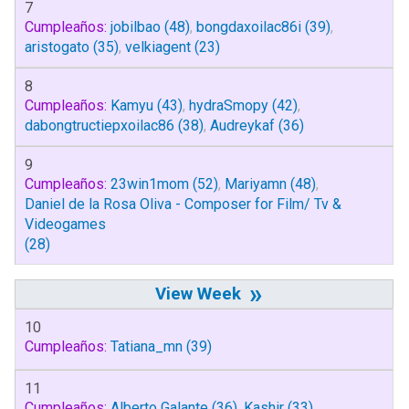
7
Cumpleaños:
jobilbao
(48)
,
bongdaxoilac86i
(39)
,
aristogato
(35)
,
velkiagent
(23)
8
Cumpleaños:
Kamyu
(43)
,
hydraSmopy
(42)
,
dabongtructiepxoilac86
(38)
,
Audreykaf
(36)
9
Cumpleaños:
23win1mom
(52)
,
Mariyamn
(48)
,
Daniel de la Rosa Oliva - Composer for Film/ Tv &
Videogames
(28)
»
10
Cumpleaños:
Tatiana_mn
(39)
11
Cumpleaños:
Alberto Galante
(36)
,
Kashir
(33)
,