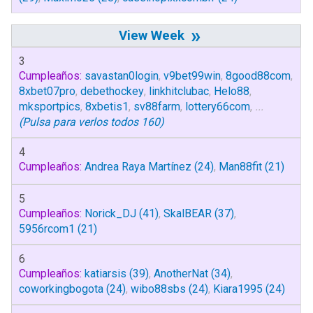
»
3
Cumpleaños:
savastan0login
,
v9bet99win
,
8good88com
,
8xbet07pro
,
debethockey
,
linkhitclubac
,
Helo88
,
mksportpics
,
8xbetis1
,
sv88farm
,
lottery66com
,
...
(Pulsa para verlos todos 160)
4
Cumpleaños:
Andrea Raya Martínez
(24)
,
Man88fit
(21)
5
Cumpleaños:
Norick_DJ
(41)
,
SkalBEAR
(37)
,
5956rcom1
(21)
6
Cumpleaños:
katiarsis
(39)
,
AnotherNat
(34)
,
coworkingbogota
(24)
,
wibo88sbs
(24)
,
Kiara1995
(24)