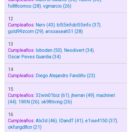
fo88comco
(28)
,
vgmarcio
(26)
12
Cumpleaños:
Nerv
(43)
,
bl55infobl55info
(37)
,
gold99zcom
(29)
,
arissaseah51
(28)
13
Cumpleaños:
loboden
(50)
,
Neodivert
(34)
,
Oscar Peves Guardia
(34)
14
Cumpleaños:
Diego Alejandro Fandiño
(23)
15
Cumpleaños:
32win01biz
(61)
,
jherran
(49)
,
machinet
(44)
,
1WIN
(26)
,
ok98living
(26)
16
Cumpleaños:
Alx3d
(46)
,
IDandT
(41)
,
e1ise4150
(37)
,
okfungd8cn
(21)