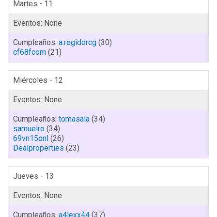
Martes - 11
a.regidorcg
(30)
cf68fcom
(21)
Miércoles - 12
tomasala
(34)
samuelro
(34)
69vn15onl
(26)
Dealproperties
(23)
Jueves - 13
a4lexx44
(37)