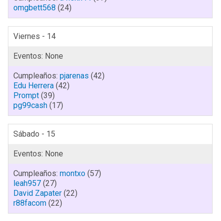
omgbett568
(24)
Viernes - 14
pjarenas
(42)
Edu Herrera
(42)
Prompt
(39)
pg99cash
(17)
Sábado - 15
montxo
(57)
leah957
(27)
David Zapater
(22)
r88facom
(22)