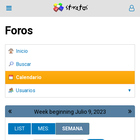
Foros
Inicio
Buscar
Calendario
Usuarios
«
»
Week beginning Julio 9, 2023
LIST
MES:
SEMANA