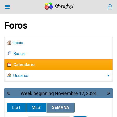
Foros
Inicio
Buscar
Calendario
Usuarios
«
»
Week beginning Noviembre 17, 2024
LIST
MES:
SEMANA