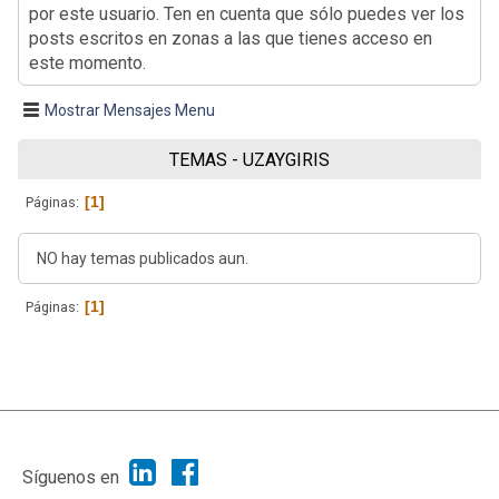
por este usuario. Ten en cuenta que sólo puedes ver los
posts escritos en zonas a las que tienes acceso en
este momento.
Mostrar Mensajes Menu
TEMAS - UZAYGIRIS
1
Páginas
NO hay temas publicados aun.
1
Páginas
|
Ayuda
Ir Arriba ▲
|
,
SMF 2.1.7
SMF © 2013
Simple Machines
Síguenos en