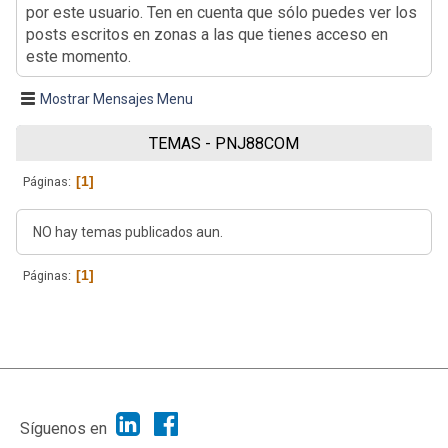
por este usuario. Ten en cuenta que sólo puedes ver los
posts escritos en zonas a las que tienes acceso en
este momento.
Mostrar Mensajes Menu
TEMAS - PNJ88COM
1
Páginas
NO hay temas publicados aun.
1
Páginas
|
Ayuda
Ir Arriba ▲
|
,
SMF 2.1.7
SMF © 2013
Simple Machines
Síguenos en