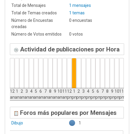
Total de Mensajes
1 mensajes
Total de Temas creados
1 temas
Número de Encuestas
0 encuestas
creadas
Número de Votos emitidos
0 votos
Actividad de publicaciones por Hora
12
1
2
3
4
5
6
7
8
9
10
11
12
1
2
3
4
5
6
7
8
9
10
11
am
am
am
am
am
am
am
am
am
am
am
am
pm
pm
pm
pm
pm
pm
pm
pm
pm
pm
pm
pm
Foros más populares por Mensajes
Dibujo
1