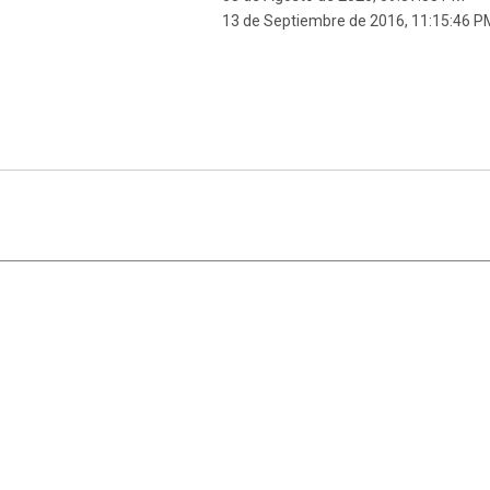
13 de Septiembre de 2016, 11:15:46 P
|
,
SMF 2.1.7
SMF © 2013
Simple Machines