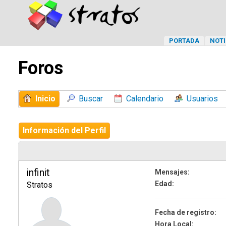
PORTADA
NOTI
Foros
Inicio
Buscar
Calendario
Usuarios
Información del Perfil
infinit
Mensajes:
Edad:
Stratos
Fecha de registro:
Hora Local: