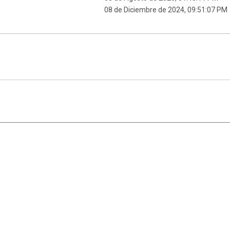
08 de Diciembre de 2024, 09:51:07 PM
|
,
SMF 2.1.7
SMF © 2013
Simple Machines