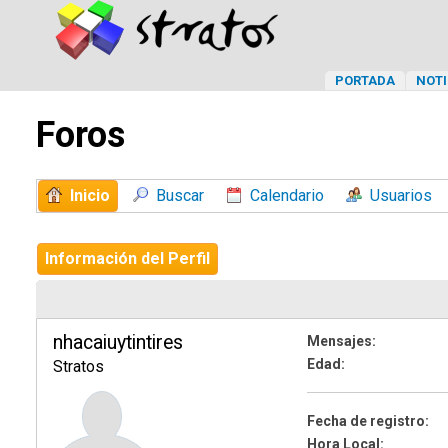
PORTADA
NOTI
Foros
Inicio
Buscar
Calendario
Usuarios
Información del Perfil
nhacaiuytintires
Mensajes:
Edad:
Stratos
Fecha de registro:
Hora Local: