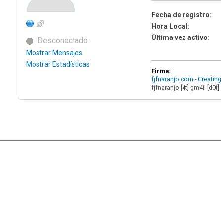
Fecha de registro:
Hora Local:
Última vez activo:
Desconectado
Mostrar Mensajes
Mostrar Estadísticas
Firma:
fjfnaranjo.com - Creatin
fjfnaranjo [4t] gm4il [d0t