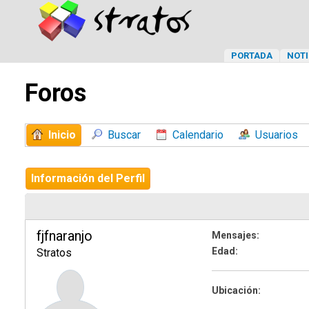
PORTADA
NOTI
Foros
Inicio
Buscar
Calendario
Usuarios
Información del Perfil
fjfnaranjo
Mensajes:
Edad:
Stratos
Ubicación: