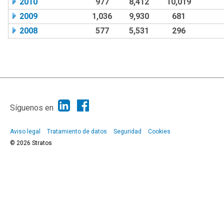
2010
977
8,412
10,019
2009
1,036
9,930
681
2008
577
5,531
296
|
Ayuda
Ir Arriba ▲
|
,
SMF 2.1.7
SMF © 2013
Simple Machines
Síguenos en
Aviso legal
Tratamiento de datos
Seguridad
Cookies
© 2026 Stratos