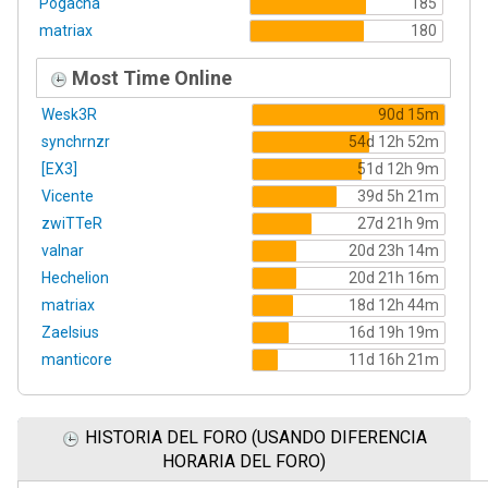
Pogacha
185
matriax
180
Most Time Online
Wesk3R
90d 15m
synchrnzr
54d 12h 52m
[EX3]
51d 12h 9m
Vicente
39d 5h 21m
zwiTTeR
27d 21h 9m
valnar
20d 23h 14m
Hechelion
20d 21h 16m
matriax
18d 12h 44m
Zaelsius
16d 19h 19m
manticore
11d 16h 21m
HISTORIA DEL FORO (USANDO DIFERENCIA
HORARIA DEL FORO)