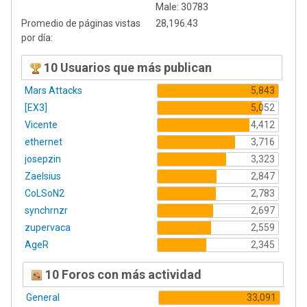
Male: 30783
Promedio de páginas vistas
28,196.43
por día:
10 Usuarios que más publican
Mars Attacks
5,843
[EX3]
5,052
Vicente
4,412
ethernet
3,716
josepzin
3,323
Zaelsius
2,847
CoLSoN2
2,783
synchrnzr
2,697
zupervaca
2,559
AgeR
2,345
10 Foros con más actividad
General
33,091