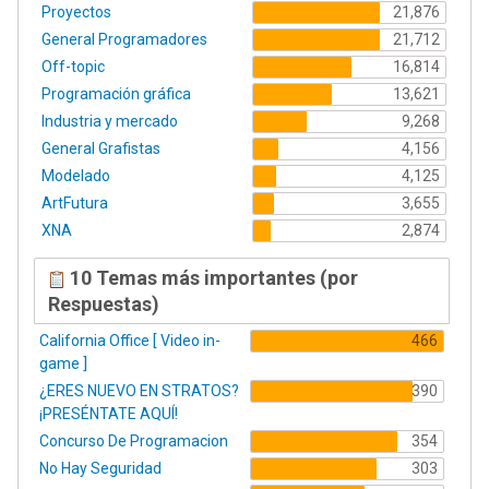
Proyectos
21,876
General Programadores
21,712
Off-topic
16,814
Programación gráfica
13,621
Industria y mercado
9,268
General Grafistas
4,156
Modelado
4,125
ArtFutura
3,655
XNA
2,874
10 Temas más importantes (por
Respuestas)
California Office [ Video in-
466
game ]
¿ERES NUEVO EN STRATOS?
390
¡PRESÉNTATE AQUÍ!
Concurso De Programacion
354
No Hay Seguridad
303