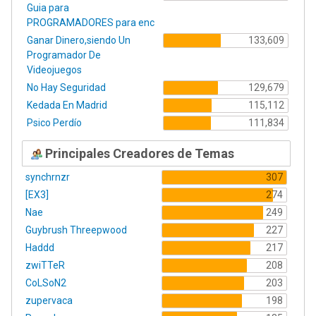
Guia para
PROGRAMADORES para enc
Ganar Dinero,siendo Un
133,609
Programador De
Videojuegos
No Hay Seguridad
129,679
Kedada En Madrid
115,112
Psico Perdío
111,834
Principales Creadores de Temas
synchrnzr
307
[EX3]
274
Nae
249
Guybrush Threepwood
227
Haddd
217
zwiTTeR
208
CoLSoN2
203
zupervaca
198