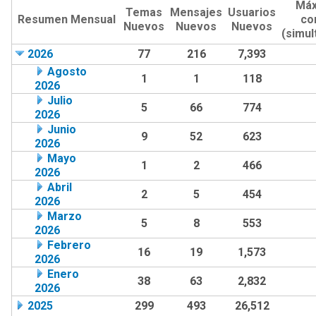
Máx
Temas
Mensajes
Usuarios
Resumen Mensual
co
Nuevos
Nuevos
Nuevos
(simu
2026
77
216
7,393
Agosto
1
1
118
2026
Julio
5
66
774
2026
Junio
9
52
623
2026
Mayo
1
2
466
2026
Abril
2
5
454
2026
Marzo
5
8
553
2026
Febrero
16
19
1,573
2026
Enero
38
63
2,832
2026
2025
299
493
26,512