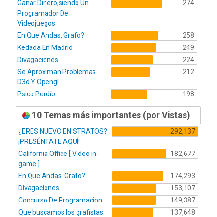
Ganar Dinero,siendo Un
274
Programador De
Videojuegos
En Que Andas, Grafo?
258
Kedada En Madrid
249
Divagaciones
224
Se Aproximan Problemas
212
D3d Y Opengl
Psico Perdío
198
10 Temas más importantes (por Vistas)
¿ERES NUEVO EN STRATOS?
292,137
¡PRESÉNTATE AQUÍ!
California Office [ Video in-
182,677
game ]
En Que Andas, Grafo?
174,293
Divagaciones
153,107
Concurso De Programacion
149,387
Que buscamos los grafistas:
137,648