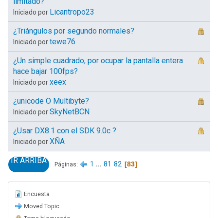
limitado?
Licantropo23
Iniciado por
¿Triángulos por segundo normales?
tewe76
Iniciado por
¿Un simple cuadrado, por ocupar la pantalla entera
hace bajar 100fps?
xeex
Iniciado por
¿unicode O Multibyte?
SkyNetBCN
Iniciado por
¿Usar DX8.1 con el SDK 9.0c ?
XÑA
Iniciado por
IR ARRIBA
1
...
81
82
83
Páginas
Encuesta
Moved Topic