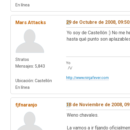
En línea
Mars Attacks
29 de Octubre de 2008, 09:5
Yo soy de Castellón :) No me h
hasta qué punto son aplazables)
Stratos
Yo
Mensajes: 5,843
/\/
http://www.ninjafever.com
Ubicación: Castellón
En línea
fjfnaranjo
18 de Noviembre de 2008, 09
Weno chavales.
La vamos a ir fijando oficialmen