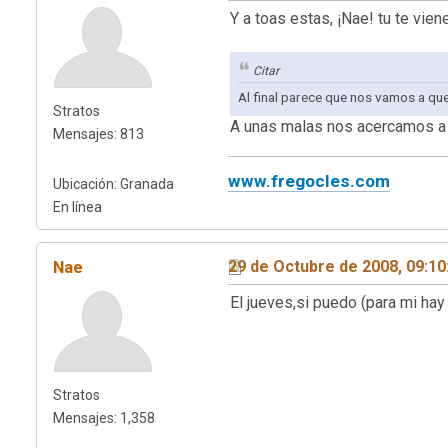
Y a toas estas, ¡Nae! tu te vie
Citar
Al final parece que nos vamos a que
Stratos
A unas malas nos acercamos a do
Mensajes: 813
www.fregocles.com
Ubicación: Granada
En línea
Nae
29 de Octubre de 2008, 09:1
El jueves,si puedo (para mi hay 
Stratos
Mensajes: 1,358