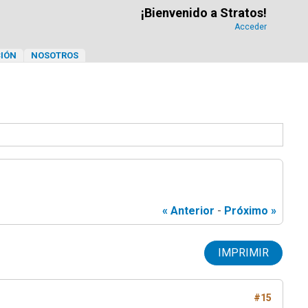
¡Bienvenido a Stratos!
Acceder
IÓN
NOSOTROS
« Anterior
-
Próximo »
IMPRIMIR
#15