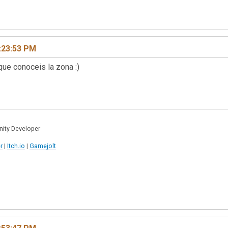
:23:53 PM
que conoceis la zona :)
nity Developer
r
|
Itch.io
|
Gamejolt