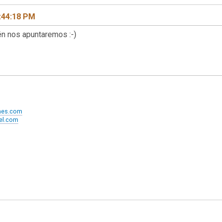
:44:18 PM
én nos apuntaremos :-)
ames.com
xel.com