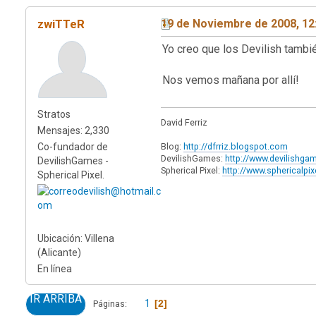
zwiTTeR
19 de Noviembre de 2008, 12
Yo creo que los Devilish tambi
Nos vemos mañana por allí!
Stratos
David Ferriz
Mensajes: 2,330
Co-fundador de
Blog:
http://dfrriz.blogspot.com
DevilishGames:
http://www.devilishg
DevilishGames -
Spherical Pixel:
http://www.sphericalpi
Spherical Pixel.
Ubicación: Villena
(Alicante)
En línea
IR ARRIBA
1
2
Páginas