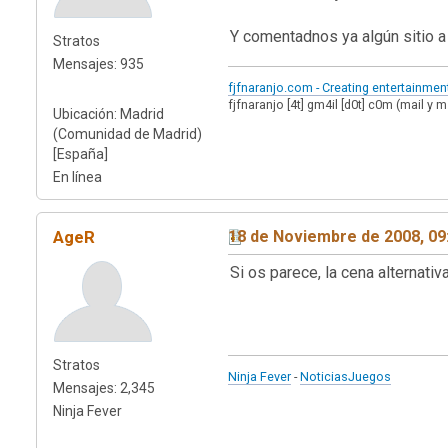
Y comentadnos ya algún sitio a 
Stratos
Mensajes: 935
fjfnaranjo.com - Creating entertainmen
fjfnaranjo [4t] gm4il [d0t] c0m (mail y 
Ubicación: Madrid
(Comunidad de Madrid)
[España]
En línea
AgeR
18 de Noviembre de 2008, 09
Si os parece, la cena alternati
Stratos
Ninja Fever
-
NoticiasJuegos
Mensajes: 2,345
Ninja Fever