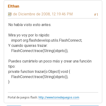
Elthan
18 de Diciembre de 2008, 12:19:46 PM
#1
No había visto esto antes.
Mira yo voy por lo rápido:
import org.flashdevelop.utils.FlashConnect;
Y cuando quieras trazar:
FlashConnect.trace(String(objeto));
Puedes currártelo un poco más y crear una función
tipo:
private function trazar(o:Object):void {
FlashConnect.trace(String(objeto));
}
Portal de juegos flash:
http://www.torredejuegos.com