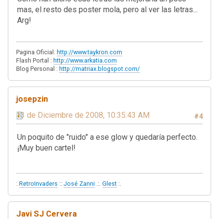
mas, el resto des poster mola, pero al ver las letras...
Arg!
Pagina Oficial:
http://www.taykron.com
Flash Portal :
http://www.arkatia.com
Blog Personal :
http://matriax.blogspot.com/
josepzin
13 de Diciembre de 2008, 10:35:43 AM
#4
Un poquito de "ruido" a ese glow y quedaría perfecto.
¡Muy buen cartel!
:
RetroInvaders
::
José Zanni
.:.
Glest
:.
Javi SJ Cervera