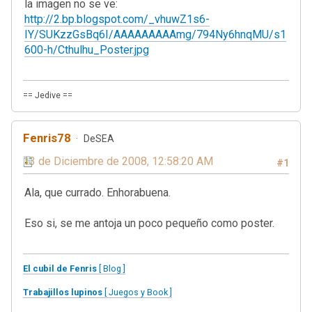
la imagen no se ve:
http://2.bp.blogspot.com/_vhuwZ1s6-
IY/SUKzzGsBq6I/AAAAAAAAAmg/794Ny6hnqMU/s1
600-h/Cthulhu_Poster.jpg
== Jedive ==
Fenris78
DeSEA
13 de Diciembre de 2008, 12:58:20 AM
#1
Ala, que currado. Enhorabuena.
Eso si, se me antoja un poco pequeño como poster.
El cubil de Fenris
[ Blog ]
Trabajillos lupinos
[ Juegos y Book ]