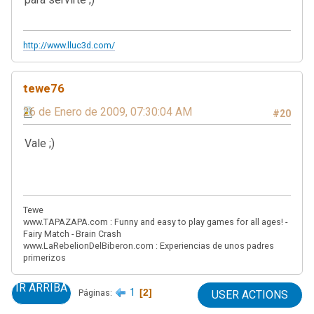
http://www.lluc3d.com/
tewe76
26 de Enero de 2009, 07:30:04 AM
#20
Vale ;)
Tewe
www.TAPAZAPA.com : Funny and easy to play games for all ages! -
Fairy Match - Brain Crash
www.LaRebelionDelBiberon.com : Experiencias de unos padres
primerizos
IR ARRIBA
1
2
Páginas
USER ACTIONS