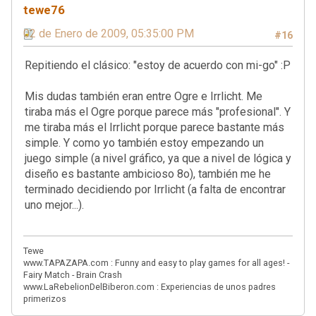
tewe76
02 de Enero de 2009, 05:35:00 PM
#16
Repitiendo el clásico: "estoy de acuerdo con mi-go" :P
Mis dudas también eran entre Ogre e Irrlicht. Me
tiraba más el Ogre porque parece más "profesional". Y
me tiraba más el Irrlicht porque parece bastante más
simple. Y como yo también estoy empezando un
juego simple (a nivel gráfico, ya que a nivel de lógica y
diseño es bastante ambicioso 8o), también me he
terminado decidiendo por Irrlicht (a falta de encontrar
uno mejor...).
Tewe
www.TAPAZAPA.com : Funny and easy to play games for all ages! -
Fairy Match - Brain Crash
www.LaRebelionDelBiberon.com : Experiencias de unos padres
primerizos