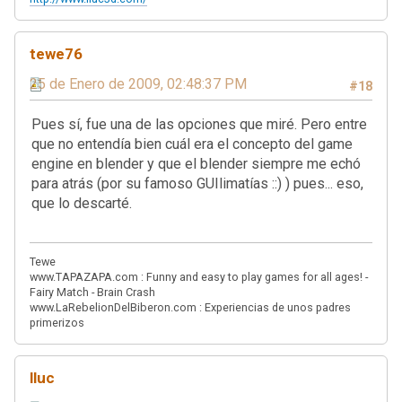
tewe76
25 de Enero de 2009, 02:48:37 PM
#18
Pues sí, fue una de las opciones que miré. Pero entre
que no entendía bien cuál era el concepto del game
engine en blender y que el blender siempre me echó
para atrás (por su famoso GUIlimatías ::) ) pues... eso,
que lo descarté.
Tewe
www.TAPAZAPA.com : Funny and easy to play games for all ages! -
Fairy Match - Brain Crash
www.LaRebelionDelBiberon.com : Experiencias de unos padres
primerizos
lluc