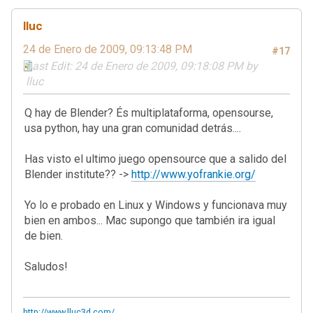
lluc
24 de Enero de 2009, 09:13:48 PM
#17
Last Edit
: 24 de Enero de 2009, 09:18:08 PM by
lluc
Q hay de Blender? És multiplataforma, opensourse,
usa python, hay una gran comunidad detrás....
Has visto el ultimo juego opensource que a salido del
Blender institute?? ->
http://www.yofrankie.org/
Yo lo e probado en Linux y Windows y funcionava muy
bien en ambos... Mac supongo que también ira igual
de bien.
Saludos!
http://www.lluc3d.com/