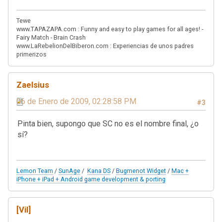
Tewe
www.TAPAZAPA.com : Funny and easy to play games for all ages! -
Fairy Match - Brain Crash
www.LaRebelionDelBiberon.com : Experiencias de unos padres
primerizos
Zaelsius
06 de Enero de 2009, 02:28:58 PM
#3
Pinta bien, supongo que SC no es el nombre final, ¿o
sí?
Lemon Team
/
SunAge
/
Kana DS
/
Bugmenot Widget
/
Mac +
iPhone + iPad + Android game development & porting
[Vil]