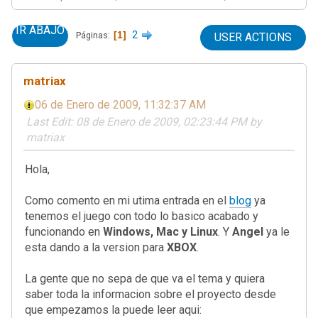
IR ABAJO
1
2
Páginas
USER ACTIONS
matriax
06 de Enero de 2009, 11:32:37 AM
Last Edit
: 08 de Enero de 2009, 02:23:44 PM by
matriax
Hola,
Como comento en mi utima entrada en el
blog
ya
tenemos el juego con todo lo basico acabado y
funcionando en
Windows, Mac y Linux
. Y
Angel
ya le
esta dando a la version para
XBOX
.
La gente que no sepa de que va el tema y quiera
saber toda la informacion sobre el proyecto desde
que empezamos la puede leer aqui: