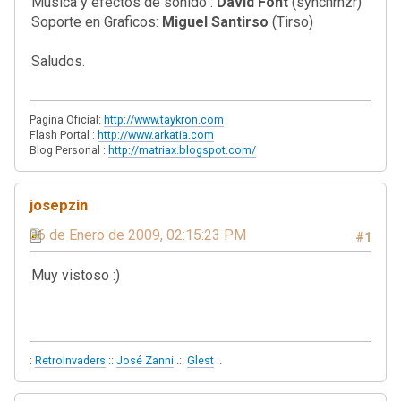
Musica y efectos de sonido :
David Font
(synchrnzr)
Soporte en Graficos:
Miguel Santirso
(Tirso)
Saludos.
Pagina Oficial:
http://www.taykron.com
Flash Portal :
http://www.arkatia.com
Blog Personal :
http://matriax.blogspot.com/
josepzin
06 de Enero de 2009, 02:15:23 PM
#1
Muy vistoso :)
:
RetroInvaders
::
José Zanni
.:.
Glest
:.