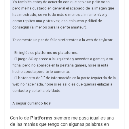
Yo también estoy de acuerdo con que se ve un pelín soso,
pero me ha gustado en general el acabado de la imagen que
has mostrado, se ve todo más o menos al mismo nivel y
como repites una y otra vez, eso es bueno y difícil de
conseguir (al menos para la gente amateur).
Te comento un par de fallos referentes a la web de taykron:
- En inglés es platforms no plataforms.
- El juego SC aparece a la izquierda y accedes a games, a su
ficha, pero no aparece en la pestaña games, nosé si está
hecho aposta pero te lo comento.
- El botoncito de "i" de información en la parte izquierda de la
web no hace nada, nosé si es así o es que querías enlazar a
contacto y se te ha olvidado.
A seguir currando tíos!
Con lo de
Platforms
siempre me pasa igual es una
de las manias que tengo con algunas palabras en