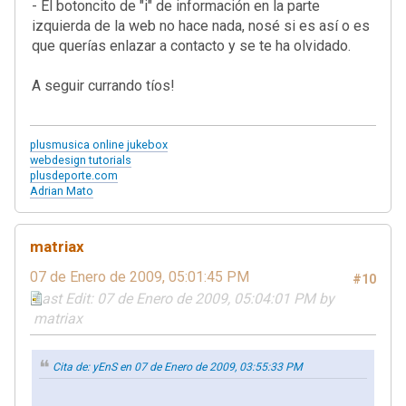
- El botoncito de "i" de información en la parte
izquierda de la web no hace nada, nosé si es así o es
que querías enlazar a contacto y se te ha olvidado.
A seguir currando tíos!
plusmusica online jukebox
webdesign tutorials
plusdeporte.com
Adrian Mato
matriax
07 de Enero de 2009, 05:01:45 PM
#10
Last Edit
: 07 de Enero de 2009, 05:04:01 PM by
matriax
Cita de: yEnS en 07 de Enero de 2009, 03:55:33 PM