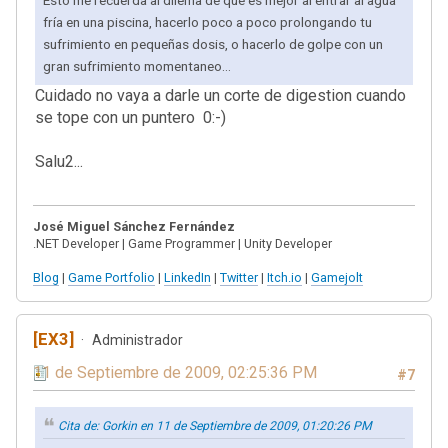
Esto me recuerda al dilema de qué es mejor al entrar al agua
fría en una piscina, hacerlo poco a poco prolongando tu
sufrimiento en pequeñas dosis, o hacerlo de golpe con un
gran sufrimiento momentaneo...
Cuidado no vaya a darle un corte de digestion cuando
se tope con un puntero 0:-)
Salu2...
José Miguel Sánchez Fernández
.NET Developer | Game Programmer | Unity Developer
Blog
|
Game Portfolio
|
LinkedIn
|
Twitter
|
Itch.io
|
Gamejolt
[EX3]
Administrador
11 de Septiembre de 2009, 02:25:36 PM
#7
Cita de: Gorkin en 11 de Septiembre de 2009, 01:20:26 PM