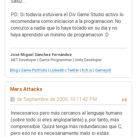
Salu2...
P.D.: Si todavia estuviera el Div Game Studio activo lo
recomendaria como iniciacion a la programacion. No
conozco a nadie que lo haya tocado en su dia y no
haya aprendido un minimo de programacion :D
José Miguel Sánchez Fernández
.NET Developer | Game Programmer | Unity Developer
Blog
|
Game Portfolio
|
LinkedIn
|
Twitter
|
Itch.io
|
Gamejolt
Mars Attacks
11 de Septiembre de 2009, 10:11:42 PM
#8
Innecesarios pero más cercanos al lenguaje humano
(sobre todo si eres angloparlante) y, por tanto, más
comprensible. Quizá tenga más redundancias que C,
pero eso no es necesariamente malo si estás