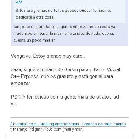
AM
Si los programas no te los puedes buscar tú mismo,
dedícate a otra cosa.
tampoco es para tanto, algunos empezamos en esto ya
maduritos sin tener la mas remota idea de nada, eso si,
cuesta un poco mas :P
Venga va. Estoy siendo muy duro...
caza, sigue el enlace de Gorkin para pillar el Visual
C++ Express, que es gratuito y está genial para
empezar.
PDT: Y ten cuidao con la gente mala de stratos-ad...
xD
fjfnaranjo.com - Creating entertainment - Creando entretenimiento
fjfnaranjo [4t] gm4il [d0t] c0m (mail y msn)