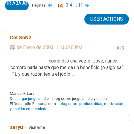
IR ABAJO
1
2
3
4
...
11
Páginas
USER ACTIONS
CoLSoN2
05 de Enero de 2003, 11:36:20 PM
#15
como dijo una vez el Jove, nunca
compro nada hasta que me da un beneficio (o algo saí
:P), y que razón tenía el jodío ...
Manuel F. Lara
Descargar juegos indie
- blog sobre juegos indie y casual
El Desarrollo Personal.com -
blog sobre productividad, motivación
y espíritu emprendedor
seryu
Visitante