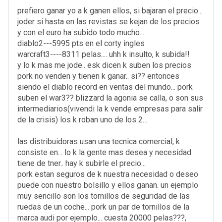
prefiero ganar yo a k ganen ellos, si bajaran el precio...
joder si hasta en las revistas se kejan de los precios
y con el euro ha subido todo mucho...
diablo2---5995 pts en el corty ingles
warcraft3----8311 pelas.... uhh k insulto, k subida!!
y lo k mas me jode.. esk dicen k suben los precios
pork no venden y tienen k ganar.. si?? entonces
siendo el diablo record en ventas del mundo... pork
suben el war3?? blizzard la agonia se calla, o son sus
intermediarios(vivendi la k vende empresas para salir
de la crisis) los k roban uno de los 2...
las distribuidoras usan una tecnica comercial, k
consiste en... lo k la gente mas desea y necesidad
tiene de tner.. hay k subirle el precio...
pork estan seguros de k nuestra necesidad o deseo
puede con nuestro bolsillo y ellos ganan. un ejemplo
muy sencillo son los tornillos de seguridad de las
ruedas de un coche... pork un par de tornillos de la
marca audi por ejemplo... cuesta 20000 pelas???,