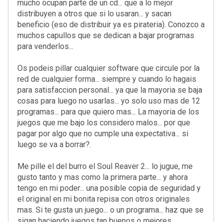
mucho ocupan parte de un cd... que a lo mejor
distribuyen a otros que si lo usaran... y sacan
beneficio (eso de distribuir ya es pirateria). Conozco a
muchos capullos que se dedican a bajar programas
para venderlos...
Os podeis pillar cualquier software que circule por la
red de cualquier forma... siempre y cuando lo hagais
para satisfaccion personal... ya que la mayoria se baja
cosas para luego no usarlas... yo solo uso mas de 12
programas... para que quiero mas... La mayoria de los
juegos que me bajo los considero malos... por que
pagar por algo que no cumple una expectativa... si
luego se va a borrar?.
Me pille el del burro el Soul Reaver 2... lo jugue, me
gusto tanto y mas como la primera parte... y ahora
tengo en mi poder... una posible copia de seguridad y
el original en mi bonita repisa con otros originales
mas. Si te gusta un juego... o un programa... haz que se
sigan haciendo juegos tan buenos o mejores