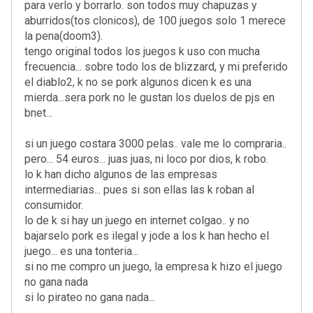
para verlo y borrarlo. son todos muy chapuzas y
aburridos(tos clonicos), de 100 juegos solo 1 merece
la pena(doom3).
tengo original todos los juegos k uso con mucha
frecuencia... sobre todo los de blizzard, y mi preferido
el diablo2, k no se pork algunos dicen k es una
mierda...sera pork no le gustan los duelos de pjs en
bnet...
si un juego costara 3000 pelas.. vale me lo compraria..
pero... 54 euros... juas juas, ni loco por dios, k robo.
lo k han dicho algunos de las empresas
intermediarias... pues si son ellas las k roban al
consumidor.
lo de k si hay un juego en internet colgao.. y no
bajarselo pork es ilegal y jode a los k han hecho el
juego... es una tonteria...
si no me compro un juego, la empresa k hizo el juego
no gana nada
si lo pirateo no gana nada...