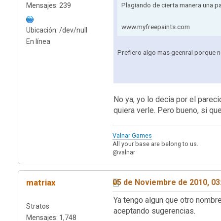
Plagiando de cierta manera una p
Mensajes: 239
www.myfreepaints.com
Ubicación: /dev/null
En línea
Prefiero algo mas geenral porque no
No ya, yo lo decia por el par
quiera verle. Pero bueno, si q
Valnar Games
All your base are belong to us.
@valnar
matriax
05 de Noviembre de 2010, 03
Ya tengo algun que otro nombre
Stratos
aceptando sugerencias.
Mensajes: 1,748