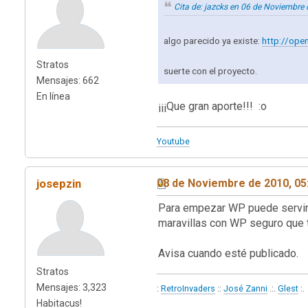
Cita de: jazcks en 06 de Noviembre
algo parecido ya existe:
http://ope
Stratos
suerte con el proyecto.
Mensajes: 662
En línea
¡¡¡Que gran aporte!!! :o
Youtube
josepzin
08 de Noviembre de 2010, 05
Para empezar WP puede servir,
maravillas con WP seguro que t
Avisa cuando esté publicado.
Stratos
Mensajes: 3,323
:
RetroInvaders
::
José Zanni
.:.
Glest
:.
Habitacus!