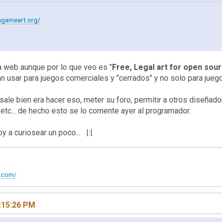
ngameart.org/
a web aunque por lo que veo es "
Free, Legal art for open sou
dan usar para juegos comerciales y "cerrados" y no solo para jueg
 si sale bien era hacer eso, meter su foro, permitir a otros diseñ
etc... de hecho esto se lo comente ayer al programador.
oy a curiosear un poco... |:|
t.com/
:15:26 PM