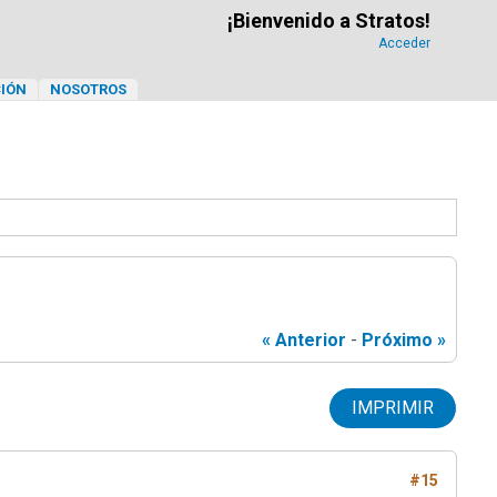
¡Bienvenido a Stratos!
Acceder
IÓN
NOSOTROS
« Anterior
-
Próximo »
IMPRIMIR
#15