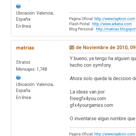
Ubicación: Valencia,
Pagina Oficial:
http://www.taykron.com
España
Flash Portal :
http://www.arkatia.com
En línea
Blog Personal :
http://matriax.blogspo
matriax
05 de Noviembre de 2010, 09
Y bueno, ya tengo ha alguien qu
Stratos
hecho con symfony.
Mensajes: 1,748
Ahora solo queda la decision d
Ubicación: Valencia,
España
La ideas van por:
En línea
freegfx4you.com
gfx4yourgames.com
O inventarse algun nombre que
Pagina Oficial:
http://www.taykron.com