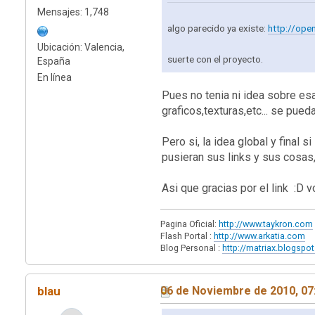
Mensajes: 1,748
algo parecido ya existe:
http://ope
Ubicación: Valencia,
suerte con el proyecto.
España
En línea
Pues no tenia ni idea sobre es
graficos,texturas,etc... se pue
Pero si, la idea global y final
pusieran sus links y sus cosas,
Asi que gracias por el link :D v
Pagina Oficial:
http://www.taykron.com
Flash Portal :
http://www.arkatia.com
Blog Personal :
http://matriax.blogspo
blau
06 de Noviembre de 2010, 07