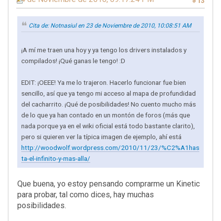
#13
Cita de: Notnasiul en 23 de Noviembre de 2010, 10:08:51 AM
¡A mí me traen una hoy y ya tengo los drivers instalados y
compilados! ¡Qué ganas le tengo! :D
EDIT: ¡OEEE! Ya me lo trajeron. Hacerlo funcionar fue bien
sencillo, así que ya tengo mi acceso al mapa de profundidad
del cacharrito. ¡Qué de posibilidades! No cuento mucho más
de lo que ya han contado en un montón de foros (más que
nada porque ya en el wiki oficial está todo bastante clarito),
pero si quieren ver la típica imagen de ejemplo, ahí está
http://woodwolf.wordpress.com/2010/11/23/%C2%A1has
ta-el-infinito-y-mas-alla/
Que buena, yo estoy pensando comprarme un Kinetic
para probar, tal como dices, hay muchas
posibilidades.