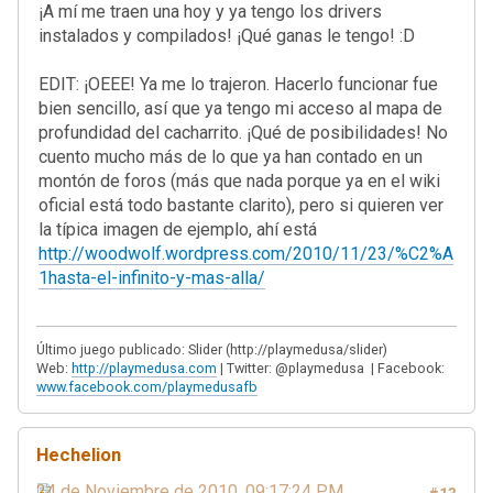
¡A mí me traen una hoy y ya tengo los drivers
instalados y compilados! ¡Qué ganas le tengo! :D
EDIT: ¡OEEE! Ya me lo trajeron. Hacerlo funcionar fue
bien sencillo, así que ya tengo mi acceso al mapa de
profundidad del cacharrito. ¡Qué de posibilidades! No
cuento mucho más de lo que ya han contado en un
montón de foros (más que nada porque ya en el wiki
oficial está todo bastante clarito), pero si quieren ver
la típica imagen de ejemplo, ahí está
http://woodwolf.wordpress.com/2010/11/23/%C2%A
1hasta-el-infinito-y-mas-alla/
Último juego publicado: Slider (http://playmedusa/slider)
Web:
http://playmedusa.com
| Twitter: @playmedusa | Facebook:
www.facebook.com/playmedusafb
Hechelion
24 de Noviembre de 2010, 09:17:24 PM