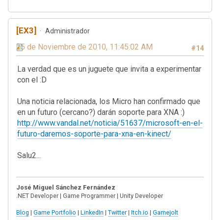
[EX3]
Administrador
25 de Noviembre de 2010, 11:45:02 AM
#14
La verdad que es un juguete que invita a experimentar
con el :D
Una noticia relacionada, los Micro han confirmado que
en un futuro (cercano?) darán soporte para XNA :)
http://www.vandal.net/noticia/51637/microsoft-en-el-
futuro-daremos-soporte-para-xna-en-kinect/
Salu2...
José Miguel Sánchez Fernández
.NET Developer | Game Programmer | Unity Developer
Blog
|
Game Portfolio
|
LinkedIn
|
Twitter
|
Itch.io
|
Gamejolt