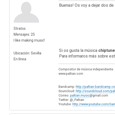
Buenas! Os voy a dejar dos de 
Stratos
Mensajes: 25
I like making music!
Si os gusta la música
chiptune
Ubicación: Sevilla
Para informaros más sobre est
En línea
Compositor de música independiente.
www.paltian.com
Bandcamp:
http://paltian.bandcamp.c
Souncloud:
http://soundcloud.com/pal
Correo:
paltian.music
@gmail.com
Twitter: @_Paltian
Youtube:
http://www.youtube.com/G