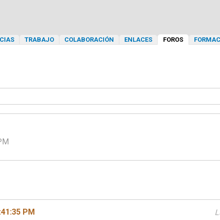
CIAS
TRABAJO
COLABORACIÓN
ENLACES
FOROS
FORMAC
 PM
:41:35 PM
L