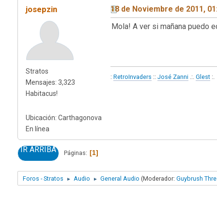
josepzin
18 de Noviembre de 2011, 01
Mola! A ver si mañana puedo ec
Stratos
:
RetroInvaders
::
José Zanni
.:.
Glest
:.
Mensajes: 3,323
Habitacus!
Ubicación: Carthagonova
En línea
IR ARRIBA
1
Páginas
Foros - Stratos
Audio
General Audio
(Moderador:
Guybrush Thr
►
►