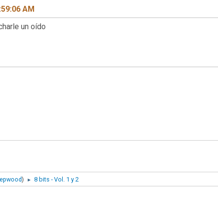
:59:06 AM
harle un oído
eepwood
)
8 bits - Vol. 1 y 2
►