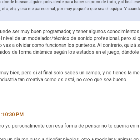
s donde buscan alguien polivalente para hacer un poco de todo, y al final e
 etc, etc, y eso me parece mal, por muy pequeño que sea el equipo. Y cuando
uede ser muy buen programador, y tener algunos conocimientos
l nivel de un modelador/técnico de sonido profesional, pero si q
 vas a olvidar como funcionan los punteros. Al contrario, quizá 
nidos de forma dinámica según los estados en el juego, dándole 
muy bien, pero si al final solo sabes un campo, y no tienes la m
industria tan creativa como es está, no creo que sea bueno.
1:10:30 PM
ero yo personalmente con esa forma de pensar no te querría en m
o un día me puse a diseñar niveles, otro a modelar y animar en m