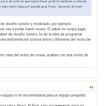
se poco de todo es que sepas hacer graficos tambien, o retocar
 digo mal lo digo por aquella gran frase, "aprendiz de todo
 de diseño sonoro y modelado, por ejemplo.
ue vas a poder hacer cosas. El saber no ocupa lugar,
saber de diseño sonoro, te de la idea de programar
una ambientación sonora única y diferente del resto de
enor idea del resto de cosas, acabas con una visión de
#6
i equipo ni te recomendaría para un equipo pequeño.
is ratos libres. Al final, sigo programando pero no