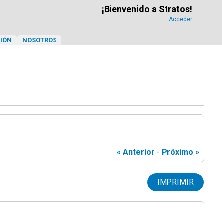
¡Bienvenido a Stratos!
Acceder
IÓN
NOSOTROS
« Anterior
-
Próximo »
IMPRIMIR