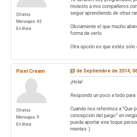
molesto a mis compañeros con m
seguir aprendiendo de otras ra
Stratos
Mensajes: 43
Obviamente el que mucho abarc
En línea
forma de verlo.
Otra opción es que estés sólo 
Pixel Cream
23 de Septiembre de 2014, 0
¡Hola!
Respondo un poco a todo para 
Cuando nos referimos a "Que pue
Stratos
concepción del juego." en nin
Mensajes: 9
pueda aportar ese toque person
En línea
mentes :)