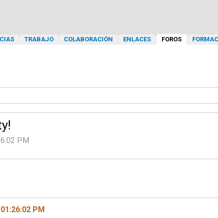
CIAS
TRABAJO
COLABORACIÓN
ENLACES
FOROS
FORMAC
y!
:26:02 PM
 01:26:02 PM