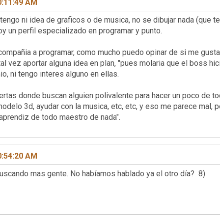
0:11:49 AM
engo ni idea de graficos o de musica, no se dibujar nada (que t
soy un perfil especializado en programar y punto.
a compañia a programar, como mucho puedo opinar de si me gusta
 tal vez aportar alguna idea en plan, "pues molaria que el boss hi
o, ni tengo interes alguno en ellas.
fertas donde buscan alguien polivalente para hacer un poco de to
 modelo 3d, ayudar con la musica, etc, etc, y eso me parece mal,
 "aprendiz de todo maestro de nada".
0:54:20 AM
buscando mas gente. No habíamos hablado ya el otro día? 8)