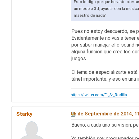
Esto lo digo porque he visto oferta
un modelo 3d, ayudar con la musica,
maestro de nada".
Pues no estoy deacuerdo, se p
Evidentemente no vas a tener e
por saber manejar el c-sound no
alguna función que cree los so
juegos.
El tema de especializarte está 
túnel importante, y eso en una 
https://twitter.com/El_Sr_Rodilla
Starky
06 de Septiembre de 2014, 1
Bueno, a cada uno su visión, p
Yo también soy programador, per