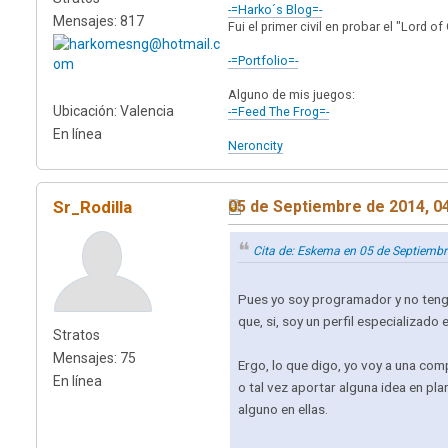
-=Harko´s Blog=-
Mensajes: 817
Fui el primer civil en probar el "Lord
-=Portfolio=-
Alguno de mis juegos:
Ubicación: Valencia
-=Feed The Frog=-
En línea
Neroncity
Sr_Rodilla
05 de Septiembre de 2014, 0
Cita de: Eskema en 05 de Septiemb
Pues yo soy programador y no tengo
que, si, soy un perfil especializado
Stratos
Mensajes: 75
Ergo, lo que digo, yo voy a una com
En línea
o tal vez aportar alguna idea en pla
alguno en ellas.