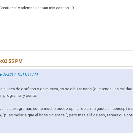
 of Creatures" y ademas usaban mis cascos. :D
4:03:55 PM
re de 2014, 10:11:49 AM
 ni idea de graficos o de musica, no se dibujar nada (que tenga una calidad
 en programar y punto.
pañia a programar, como mucho puedo opinar de si me gusta un concept o si t
n, "pues molaria que el boss hiciera tal", pero mas allá de eso, tareas que 