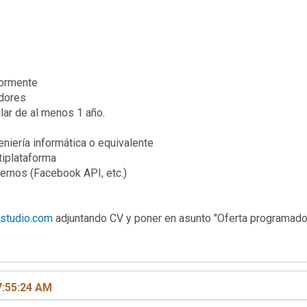
iormente
edores
lar de al menos 1 año.
iería informática o equivalente
tiplataforma
ernos (Facebook API, etc.)
studio.com
adjuntando CV y poner en asunto "Oferta programador
7:55:24 AM