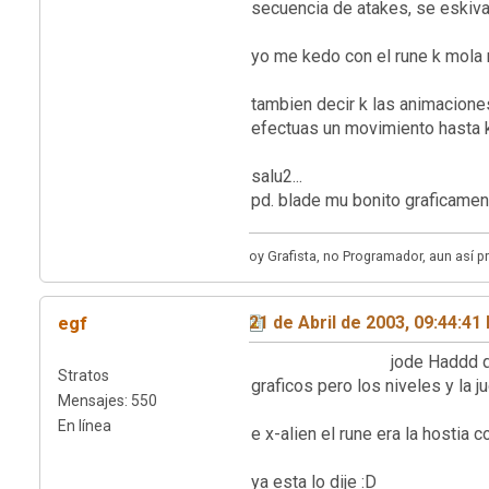
secuencia de atakes, se eskiva
yo me kedo con el rune k mola 
tambien decir k las animaciones
efectuas un movimiento hasta k 
salu2...
pd. blade mu bonito grafi
oy Grafista, no Programador, aun así 
egf
21 de Abril de 2003, 09:44:41
jode Haddd que valor yo qu
Stratos
graficos pero los niveles y la 
Mensajes: 550
En línea
e x-alien el rune era la hostia
ya esta lo dije 