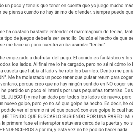
eneis que tener en cuenta que yo juego mucho más a jueg
e se piensa cuando no hay ánimo de ofender, siempre puede que 
me ha costado bastante entender el maremagnum de teclas, tanto
te tipo de juegos debería ser sencillo. Quizás el hecho de que
l se me hace un poco cuestra arriba asimilar "teclas".
 he empezado a disfrutar del juego. El sonido es fantástico y lo
todos los lados. Al final me lo he cargado, pero no sé ni cómo l
a caseta que había al lado y he roto los barriles. Dentro me ponía
URN". Me ha molestado un poco tener que pulsar return para coge
nventario, porque creo que no hay ningún sentido en NO coger si
 he perdido un poco el interés por unas pequeñas tonterías. D
JUEGO!!) y me han dado por todos los lados de nuevo, pero h
n nuevo golpe, pero yo no sé que golpe ha hecho. Es decir, he o
e podido ver el premio ni sé que pasará con ese golpe lo cual ha
uptor! ¡HE TENIDO QUE BUSCARLO SUBIENDO POR UNA PARED! Mi s
 primera fase el interruptor estuviera cerca de la puerta y no s
PENDENCIEROS a por mi, y esta vez no he podido hacer nada.