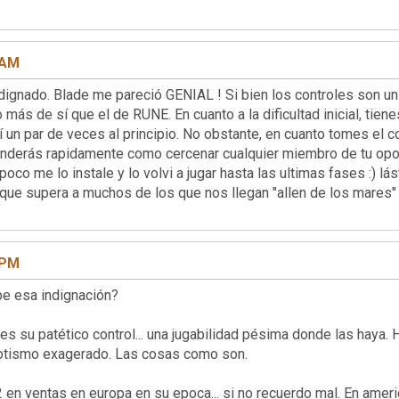
 AM
 me pareció GENIAL ! Si bien los controles son un poco c
ás de sí que el de RUNE. En cuanto a la dificultad inicial, tiene
un par de veces al principio. No obstante, en cuanto tomes el co
renderás rapidamente como cercenar cualquier miembro de tu opo
poco me lo instale y lo volvi a jugar hasta las ultimas fases :) l
cto que supera a muchos de los que nos llegan "allen 
 PM
indignación?
 es su patético control... una jugabilidad pésima donde las haya. 
otismo exagerado. Las cosas como son.
 en ventas en europa en su epoca... si no recuerdo mal. En americ