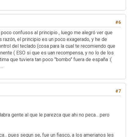
#6
onfusos al principio , luego me alegró ver que
s razón, el principio es un poco exagerado, y he de
ntrol del teclado (cosa para la cual te recomiendo que
nente ( ESO si que es uan recompensa, y no lo de los
ástima que tuviera tan poco "bombo" fuera de españa :(
de los mares" ...
#7
Habra gente al que le parezca que ahi no peca... pero
a... pues segun se, fue un fiasco, a los amerianos les