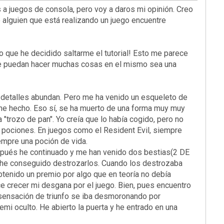
os de consola, pero voy a daros mi opinión. Creo
alguien que está realizando un juego encuentre
 que he decidido saltarme el tutorial! Esto me parece
 se puedan hacer muchas cosas en el mismo sea una
s detalles abundan. Pero me ha venido un esqueleto de
o he hecho. Eso sí, se ha muerto de una forma muy muy
 "trozo de pan". Yo creía que lo había cogido, pero no
r pociones. En juegos como el Resident Evil, siempre
empre una poción de vida.
espués he continuado y me han venido dos bestias(2 DE
e conseguido destrozarlos. Cuando los destrozaba
btenido un premio por algo que en teoría no debía
ce crecer mi desgana por el juego. Bien, pues encuentro
ensación de triunfo se iba desmoronando por
emi oculto. He abierto la puerta y he entrado en una