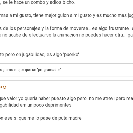
, se le hace un combo y adios bicho.
mas a mi gusto, tiene mejor guion a mi gusto y es mucho mas jug
 de los personajes y la forma de moverse... es algo frustrante..
no acabe de efectuarse la animacion no puedes hacer otra.... gatil
camente pero en jugabilidad, es algo 'puerko'.
programo mejor que un 'programador'
 PM
eria haber puesto algo pero no me atrevi pero realmen
jugabilidad ern un poco deprimentes
 con ese si que me lo pase de puta madre
:D