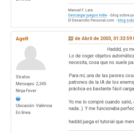
Manuel F. Lara
Descargar juegos indie
- blog sobre ju
El Desarrollo Personal.com -
blog sobr
AgeR
22 de Abril de 2003, 01:33:59
Haddd, yo me pasaría el tu
Lo de coger objetos automáticam
necesita, cosa que no suele pas
Para mí, una de las peores cos
Stratos
patrones de la IA de los enemig
Mensajes: 2,345
práctica es bastante fácil carg
Ninja Fever
Yo me lo compré cuando salió, 
Ubicación: València
nada...). Y me funcionaba perf
En línea
haddd juega el tutorial