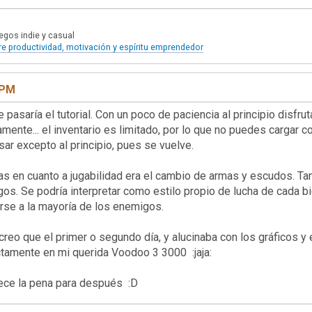
egos indie y casual
e productividad, motivación y espíritu emprendedor
 PM
torial. Con un poco de paciencia al principio disfrutar
ente... el inventario es limitado, por lo que no puedes cargar c
ar excepto al principio, pues se vuelve.
as en cuanto a jugabilidad era el cambio de armas y escudos. Ta
os. Se podría interpretar como estilo propio de lucha de cada bi
arse a la mayoría de los enemigos.
creo que el primer o segundo día, y alucinaba con los gráficos 
ectamente en mi querida Voodoo 3 3000 :jaja:
 que merece la pena para después :D