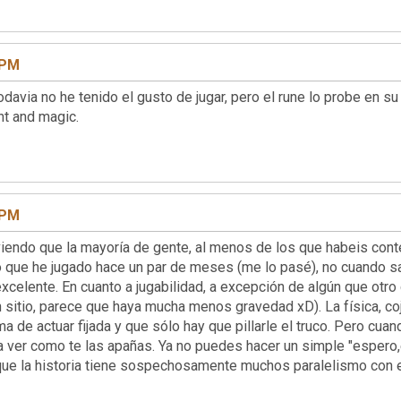
 PM
enido el gusto de jugar, pero el rune lo probe en su dia y
s of might and magic.
 PM
ayoría de gente, al menos de los que habeis contestado 
o que he jugado hace un par de meses (me lo pasé), no cuando sal
excelente. En cuanto a jugabilidad, a excepción de algún que otro
ún sitio, parece que haya mucha menos gravedad xD). La física, 
 de actuar fijada y que sólo hay que pillarle el truco. Pero cuand
, a ver como te las apañas. Ya no puedes hacer un simple "espero
ue la historia tiene sospechosamente muchos paralelismo con e