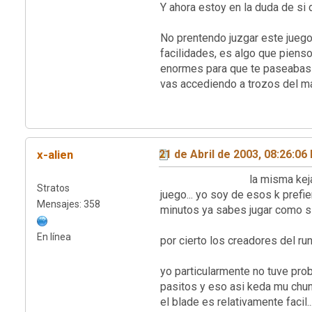
Y ahora estoy en la duda de si d
No prentendo juzgar este juego
facilidades, es algo que piens
enormes para que te paseabas u
vas accediendo a trozos de
x-alien
21 de Abril de 2003, 08:26:06
la misma keja k tienes tu c
Stratos
juego... yo soy de esos k prefier
Mensajes: 358
minutos ya sabes jugar como si
En línea
por cierto los creadores del ru
yo particularmente no tuve pro
pasitos y eso asi keda mu chu
el blade es relativamente facil