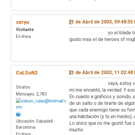
seryu
21 de Abril de 2003, 09:48:55
Visitante
yo el blade todavia no he t
En línea
gusto mas el de heroe
CoLSoN2
21 de Abril de 2003, 11:02:48
vaya, estoy viendo que la m
Stratos
mí me encantó, la verdad. Y es
Mensajes: 2,783
En cuanto a gráficos y sonido, 
de un salto o de tirarte de alg
que cada enemigo tiene su forma
una habitación (y tú en medio)
Ubicación: Sabadell -
Lo único que no me gustó fue q
Barcelona
mucho.
En línea