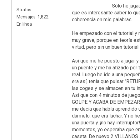
Sólo he jugado un poco y t
Stratos
que es interesante saber lo qu
Mensajes: 1,822
coherencia en mis palabras.
En línea
He empezado con el tutorial y 
muy grave, porque en teoría es
virtud, pero sin un buen tutoria
Así que me he puesto a jugar y
un puente y me ha atizado por 
real. Luego he ido a una pequeñ
era así, tenía que pulsar "RET
las coges y se almacen en tu i
Así que con 4 minutos de juego
GOLPE Y ACABA DE EMPEZAR EL 
me decía que había aprendido u
dármelo, que era luchar. Y no h
una puerta y..¡no hay interr
momentos, yo esperaba que en la
caseta. De nuevo 2 VILLANOS 