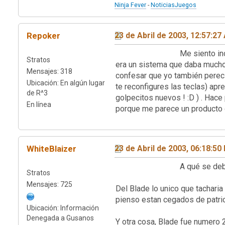
Ninja Fever
-
NoticiasJuegos
Repoker
23 de Abril de 2003, 12:57:27
Me siento indignado. Blade
Stratos
era un sistema que daba mucho m
Mensajes: 318
confesar que yo también perecí 
Ubicación: En algún lugar
te reconfigures las teclas) ap
de R^3
golpecitos nuevos ! :D ) . Hace 
En línea
porque me parece un produ
WhiteBlaizer
23 de Abril de 2003, 06:18:50
A qué se debe esa 
Stratos
Mensajes: 725
Del Blade lo unico que tacharia
pienso estan cegados de patri
Ubicación: Información
Denegada a Gusanos
Y otra cosa, Blade fue numero 2