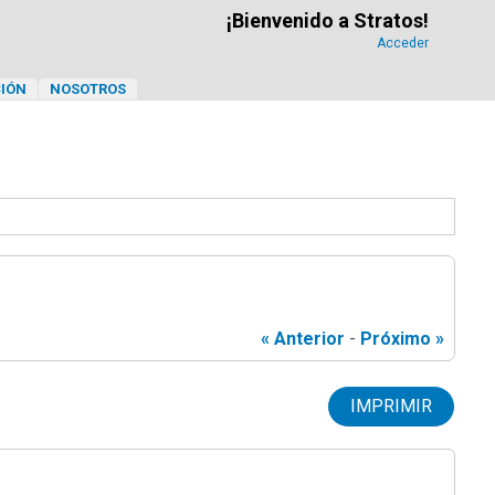
¡Bienvenido a Stratos!
Acceder
IÓN
NOSOTROS
« Anterior
-
Próximo »
IMPRIMIR