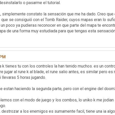
esinstalarlo o pasarme el tutorial.
, simplemente constato la sensación que me ha dado. Creo que e
o que se consiguió con el Tomb Raider, cuyos mapas eran lo sufic
n poco ya pudieras reconocer en que parte del mapa te encontrab
l mapa de una forma muy estudiada para que tengas esta 
 PM
on los controles la han tenido muchos. es un control muy
e jugar al rune k al blade, el rune salio antes, es similar pero es 
 llevaras 5 horas jugando.
ne estan haciendo la segunda parte, pero con el engine del doom3
blemos con el modo de juego y los combos, lo uniko k me jodian 
ngo.
... destrozar a los enemigos es sumamente facil, tiene una ia algo