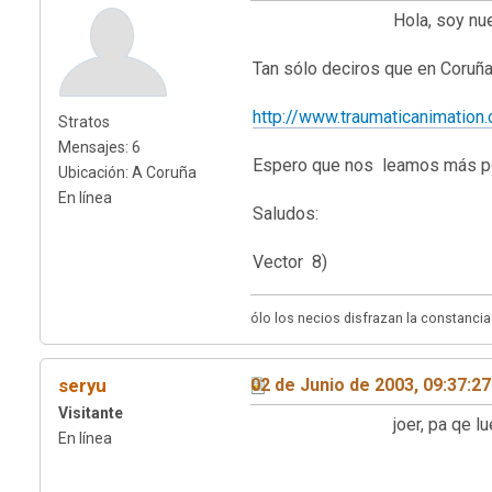
Hola, soy nuevo po
Tan sólo deciros que en Coruña
http://www.traumaticanimation.
Stratos
Mensajes: 6
Espero que nos leamos más po
Ubicación: A Coruña
En línea
Saludos:
Vector 8)
ólo los necios disfrazan la constancia
seryu
02 de Junio de 2003, 09:37:2
Visitante
joer, pa qe luego digan
En línea