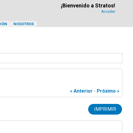
¡Bienvenido a Stratos!
Acceder
IÓN
NOSOTROS
« Anterior
-
Próximo »
IMPRIMIR