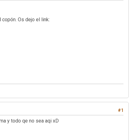
copón. Os dejo el link:
#1
da lastima y todo qe no sea aqi xD