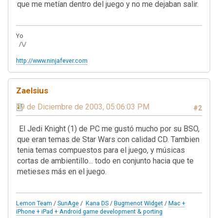
que me metían dentro del juego y no me dejaban salir.
Yo
/\/
http://www.ninjafever.com
Zaelsius
19 de Diciembre de 2003, 05:06:03 PM
#2
El Jedi Knight (1) de PC me gustó mucho por su BSO,
que eran temas de Star Wars con calidad CD. Tambien
tenia temas compuestos para el juego, y músicas
cortas de ambientillo... todo en conjunto hacia que te
metieses más en el juego.
Lemon Team
/
SunAge
/
Kana DS
/
Bugmenot Widget
/
Mac +
iPhone + iPad + Android game development & porting