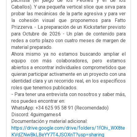
pacifista (el juego de los Peones y el de los
Caballos). Y una pequeña vertical slice que sirva para
probar las mecánicas de la parte agresiva y para ver
la cohesión visual que proponemos para Fatto
Prizzerva. - La preparación de un Kickstarter previsto
para Octubre de 2026 - Un plan de contenido para
redes a corto plazo con cuatro meses de margen de
material preparado.
Ahora mismo ya no estamos buscando ampliar el
equipo con más colaboradores, pero estamos
abiertos a encontrar individuales comprometidos que
quieran participar activamente en un proyecto con una
identidad clara y un recorrido real, en los específicos
roles que tenemos publicados.
- Para tener una entrevista con nosotros y saber más,
nos puedes encontrar en:
WhatsApp: +34 625 95 58 91 (Recomendado)
Discord: 4guimgames4
Documentación y material adicional:
https://drive.google.com/drive/folders/1fOhi_WX8te
KVdZNwBkLBeYY7T4JSOXnT?usp=sharing