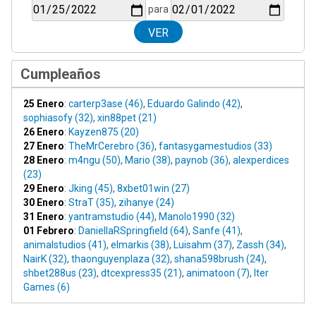
para
Cumpleaños
25 Enero
:
carterp3ase (46)
,
Eduardo Galindo (42)
,
sophiasofy (32)
,
xin88pet (21)
26 Enero
:
Kayzen875 (20)
27 Enero
:
TheMrCerebro (36)
,
fantasygamestudios (33)
28 Enero
:
m4ngu (50)
,
Mario (38)
,
paynob (36)
,
alexperdices
(23)
29 Enero
:
Jking (45)
,
8xbet01win (27)
30 Enero
:
StraT (35)
,
zihanye (24)
31 Enero
:
yantramstudio (44)
,
Manolo1990 (32)
01 Febrero
:
DaniellaRSpringfield (64)
,
Sanfe (41)
,
animalstudios (41)
,
elmarkis (38)
,
Luisahm (37)
,
Zassh (34)
,
NairK (32)
,
thaonguyenplaza (32)
,
shana598brush (24)
,
shbet288us (23)
,
dtcexpress35 (21)
,
animatoon (7)
,
Iter
Games (6)