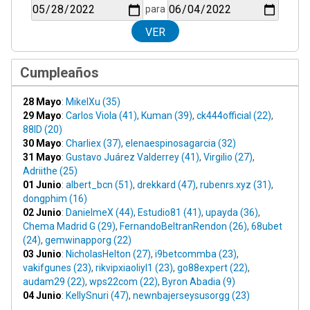
para
Cumpleaños
28 Mayo
:
MikelXu (35)
29 Mayo
:
Carlos Viola (41)
,
Kuman (39)
,
ck444official (22)
,
88ID (20)
30 Mayo
:
Charliex (37)
,
elenaespinosagarcia (32)
31 Mayo
:
Gustavo Juárez Valderrey (41)
,
Virgilio (27)
,
Adriithe (25)
01 Junio
:
albert_bcn (51)
,
drekkard (47)
,
rubenrs.xyz (31)
,
dongphim (16)
02 Junio
:
DanielmeX (44)
,
Estudio81 (41)
,
upayda (36)
,
Chema Madrid G (29)
,
FernandoBeltranRendon (26)
,
68ubet
(24)
,
gemwinapporg (22)
03 Junio
:
NicholasHelton (27)
,
i9betcommba (23)
,
vakifgunes (23)
,
rikvipxiaoliyl1 (23)
,
go88expert (22)
,
audam29 (22)
,
wps22com (22)
,
Byron Abadia (9)
04 Junio
:
KellySnuri (47)
,
newnbajerseysusorgg (23)