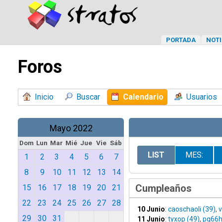
PORTADA
NOTI
Foros
Inicio
Buscar
Calendario
Usuarios
Mayo 2022
Dom
Lun
Mar
Mié
Jue
Vie
Sáb
LIST
MES:
1
2
3
4
5
6
7
8
9
10
11
12
13
14
Cumpleaños
15
16
17
18
19
20
21
22
23
24
25
26
27
28
10 Junio
:
caoschaoli (39)
,
v
29
30
31
11 Junio
:
tyxop (49)
,
pg66h