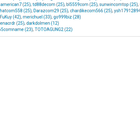
,
american7 (25)
,
td88decom (25)
,
bl5559com (25)
,
sunwincomtop (25)
,
ihatcom558 (25)
,
Darazcom29 (25)
,
chardikecom566 (25)
,
ysh17912894
FuKuy (42)
,
merichuel (33)
,
go999biz (28)
enacrdr (25)
,
darkdolmen (12)
65comname (23)
,
TOTOAGUNG2 (22)