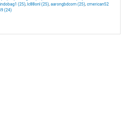
indobag1 (25)
,
lc88onl (25)
,
aarongbdcom (25)
,
cmerican52
9 (24)