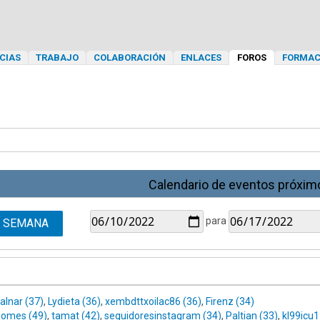
CIAS
TRABAJO
COLABORACIÓN
ENLACES
FOROS
FORMAC
Calendario de eventos próxim
para
SEMANA
alnar (37)
,
Lydieta (36)
,
xembdttxoilac86 (36)
,
Firenz (34)
omes (49)
,
tamat (42)
,
seguidoresinstagram (34)
,
Paltian (33)
,
kl99icu1