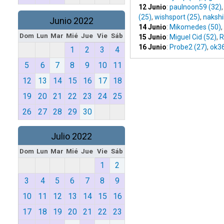
12 Junio
:
paulnoon59 (32)
(25)
,
wishsport (25)
,
naksh
Junio 2022
14 Junio
:
Mikomedes (50)
,
Dom
Lun
Mar
Mié
Jue
Vie
Sáb
15 Junio
:
Miguel Cid (52)
,
R
16 Junio
:
Probe2 (27)
,
ok3
1
2
3
4
5
6
7
8
9
10
11
12
13
14
15
16
17
18
19
20
21
22
23
24
25
26
27
28
29
30
Julio 2022
Dom
Lun
Mar
Mié
Jue
Vie
Sáb
1
2
3
4
5
6
7
8
9
10
11
12
13
14
15
16
17
18
19
20
21
22
23