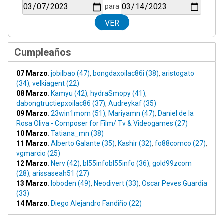
para
Cumpleaños
07 Marzo
:
jobilbao (47)
,
bongdaxoilac86i (38)
,
aristogato
(34)
,
velkiagent (22)
08 Marzo
:
Kamyu (42)
,
hydraSmopy (41)
,
dabongtructiepxoilac86 (37)
,
Audreykaf (35)
09 Marzo
:
23win1mom (51)
,
Mariyamn (47)
,
Daniel de la
Rosa Oliva - Composer for Film/ Tv & Videogames (27)
10 Marzo
:
Tatiana_mn (38)
11 Marzo
:
Alberto Galante (35)
,
Kashir (32)
,
fo88comco (27)
,
vgmarcio (25)
12 Marzo
:
Nerv (42)
,
bl55infobl55info (36)
,
gold99zcom
(28)
,
arissaseah51 (27)
13 Marzo
:
loboden (49)
,
Neodivert (33)
,
Oscar Peves Guardia
(33)
14 Marzo
:
Diego Alejandro Fandiño (22)