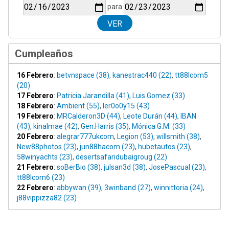
para
Cumpleaños
16 Febrero
:
betvnspace (38)
,
kanestrac440 (22)
,
tt88lcom5
(20)
17 Febrero
:
Patricia Jarandilla (41)
,
Luis Gomez (33)
18 Febrero
:
Ambient (55)
,
ler0o0y15 (43)
19 Febrero
:
MRCalderon3D (44)
,
Leote Durán (44)
,
IBAN
(43)
,
kinalmae (42)
,
Gen.Harris (35)
,
Mónica G.M. (33)
20 Febrero
:
alegrar777ukcom
,
Legion (53)
,
willsmith (38)
,
New88photos (23)
,
jun88hacom (23)
,
hubetautos (23)
,
58winyachts (23)
,
desertsafaridubaigroug (22)
21 Febrero
:
soBerBio (38)
,
julsan3d (38)
,
JosePascual (23)
,
tt88lcom6 (23)
22 Febrero
:
abbywan (39)
,
3winband (27)
,
winnittoria (24)
,
j88vippizza82 (23)