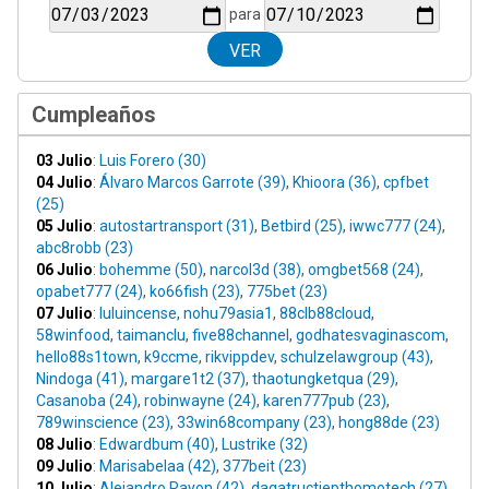
para
Cumpleaños
03 Julio
:
Luis Forero (30)
04 Julio
:
Álvaro Marcos Garrote (39)
,
Khioora (36)
,
cpfbet
(25)
05 Julio
:
autostartransport (31)
,
Betbird (25)
,
iwwc777 (24)
,
abc8robb (23)
06 Julio
:
bohemme (50)
,
narcol3d (38)
,
omgbet568 (24)
,
opabet777 (24)
,
ko66fish (23)
,
775bet (23)
07 Julio
:
luluincense
,
nohu79asia1
,
88clb88cloud
,
58winfood
,
taimanclu
,
five88channel
,
godhatesvaginascom
,
hello88s1town
,
k9ccme
,
rikvippdev
,
schulzelawgroup (43)
,
Nindoga (41)
,
margare1t2 (37)
,
thaotungketqua (29)
,
Casanoba (24)
,
robinwayne (24)
,
karen777pub (23)
,
789winscience (23)
,
33win68company (23)
,
hong88de (23)
08 Julio
:
Edwardbum (40)
,
Lustrike (32)
09 Julio
:
Marisabelaa (42)
,
377beit (23)
10 Julio
:
Alejandro Rayon (42)
,
dagatructiepthomotech (27)