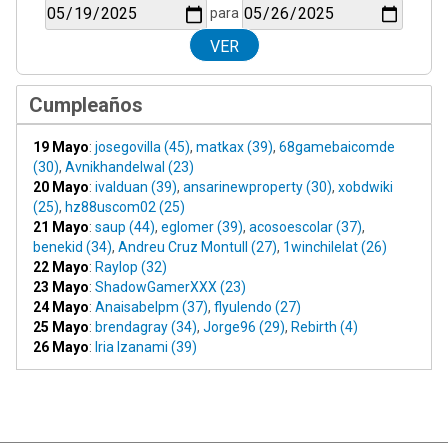
para
Cumpleaños
19 Mayo
:
josegovilla (45)
,
matkax (39)
,
68gamebaicomde
(30)
,
Avnikhandelwal (23)
20 Mayo
:
ivalduan (39)
,
ansarinewproperty (30)
,
xobdwiki
(25)
,
hz88uscom02 (25)
21 Mayo
:
saup (44)
,
eglomer (39)
,
acosoescolar (37)
,
benekid (34)
,
Andreu Cruz Montull (27)
,
1winchilelat (26)
22 Mayo
:
Raylop (32)
23 Mayo
:
ShadowGamerXXX (23)
24 Mayo
:
Anaisabelpm (37)
,
flyulendo (27)
25 Mayo
:
brendagray (34)
,
Jorge96 (29)
,
Rebirth (4)
26 Mayo
:
Iria Izanami (39)