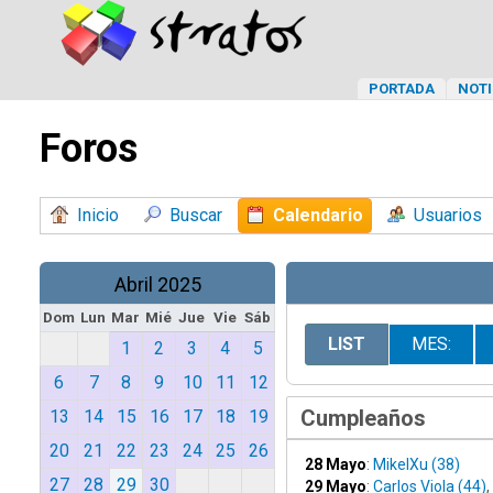
PORTADA
NOTI
Foros
Inicio
Buscar
Calendario
Usuarios
Abril 2025
Dom
Lun
Mar
Mié
Jue
Vie
Sáb
LIST
MES:
1
2
3
4
5
6
7
8
9
10
11
12
Cumpleaños
13
14
15
16
17
18
19
20
21
22
23
24
25
26
28 Mayo
:
MikelXu (38)
27
28
29
30
29 Mayo
:
Carlos Viola (44)
,