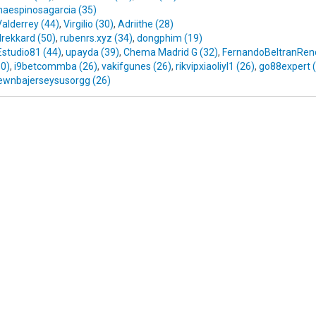
naespinosagarcia (35)
alderrey (44)
,
Virgilio (30)
,
Adriithe (28)
drekkard (50)
,
rubenrs.xyz (34)
,
dongphim (19)
Estudio81 (44)
,
upayda (39)
,
Chema Madrid G (32)
,
FernandoBeltranRen
30)
,
i9betcommba (26)
,
vakifgunes (26)
,
rikvipxiaoliyl1 (26)
,
go88expert 
ewnbajerseysusorgg (26)