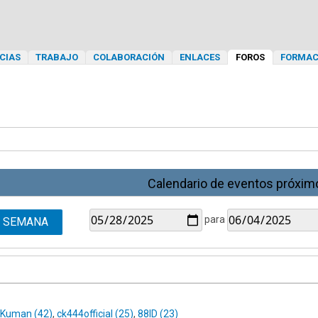
CIAS
TRABAJO
COLABORACIÓN
ENLACES
FOROS
FORMAC
Calendario de eventos próxim
para
SEMANA
Kuman (42)
,
ck444official (25)
,
88ID (23)