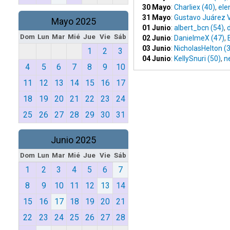
30 Mayo
:
Charliex (40)
,
ele
31 Mayo
:
Gustavo Juárez V
Mayo 2025
01 Junio
:
albert_bcn (54)
,
Dom
Lun
Mar
Mié
Jue
Vie
Sáb
02 Junio
:
DanielmeX (47)
,
03 Junio
:
NicholasHelton (
1
2
3
04 Junio
:
KellySnuri (50)
,
n
4
5
6
7
8
9
10
11
12
13
14
15
16
17
18
19
20
21
22
23
24
25
26
27
28
29
30
31
Junio 2025
Dom
Lun
Mar
Mié
Jue
Vie
Sáb
1
2
3
4
5
6
7
8
9
10
11
12
13
14
15
16
17
18
19
20
21
22
23
24
25
26
27
28