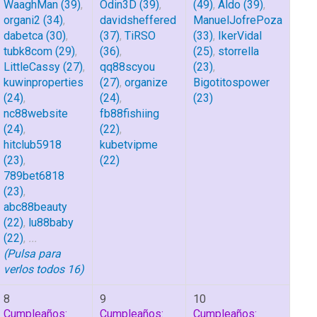
WaaghMan
(39)
,
Odin3D
(39)
,
(49)
,
Aldo
(39)
,
organi2
(34)
,
davidsheffered
ManuelJofrePoza
dabetca
(30)
,
(37)
,
TiRSO
(33)
,
IkerVidal
tubk8com
(29)
,
(36)
,
(25)
,
storrella
LittleCassy
(27)
,
qq88scyou
(23)
,
kuwinproperties
(27)
,
organize
Bigotitospower
(24)
,
(24)
,
(23)
nc88website
fb88fishiing
(24)
,
(22)
,
hitclub5918
kubetvipme
(23)
,
(22)
789bet6818
(23)
,
abc88beauty
(22)
,
lu88baby
(22)
,
...
(Pulsa para
verlos todos 16)
8
9
10
Cumpleaños:
Cumpleaños:
Cumpleaños: