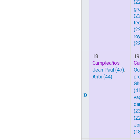
(2
gr
(2
te
(2
ro
(2
18
19
Cumpleaños:
Cu
Jean Paul
(47)
,
Ou
Antx
(44)
pr
Gh
(4
»
va
da
(2
(2
Jo
(1