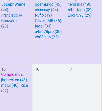
JosephWerne
gdemiurgo
(45)
,
nerlaska
(49)
,
(44)
,
chacmay
(44)
,
AlbertJes
(39)
,
Francisco M
Rufio
(39)
,
EricPC93
(29)
Gonzalez
Oliver_MB
(36)
,
(23)
leodi
(33)
,
a45678pro
(30)
,
vb88club
(22)
15
16
17
Cumpleaños:
jbgbecken
(43)
,
molul
(40)
,
Rice
(22)