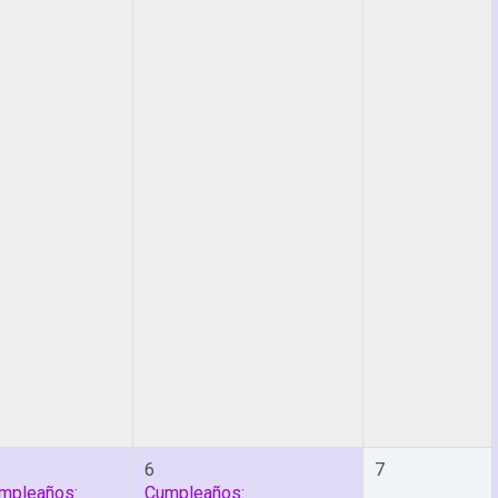
6
7
mpleaños:
Cumpleaños: