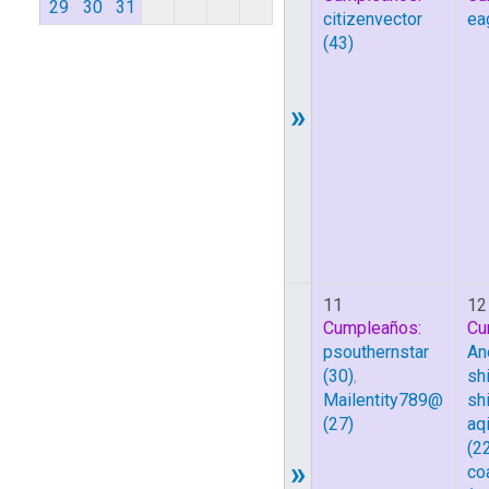
29
30
31
citizenvector
ea
(43)
»
11
12
Cumpleaños:
Cu
psouthernstar
An
(30)
,
sh
Mailentity789@
sh
(27)
aq
(2
»
co