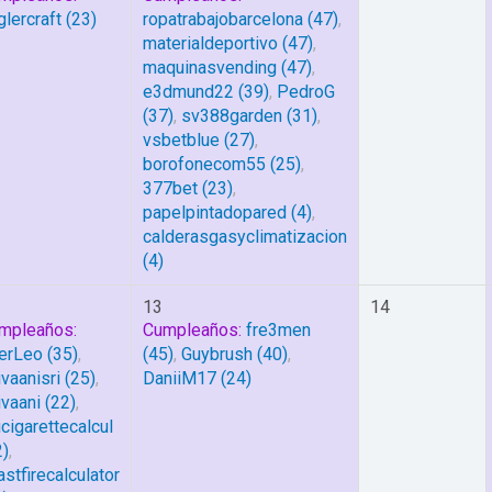
glercraft
(23)
ropatrabajobarcelona
(47)
,
materialdeportivo
(47)
,
maquinasvending
(47)
,
e3dmund22
(39)
,
PedroG
(37)
,
sv388garden
(31)
,
vsbetblue
(27)
,
borofonecom55
(25)
,
377bet
(23)
,
papelpintadopared
(4)
,
calderasgasyclimatizacion
(4)
13
14
mpleaños:
Cumpleaños:
fre3men
erLeo
(35)
,
(45)
,
Guybrush
(40)
,
ivaanisri
(25)
,
DaniiM17
(24)
ivaani
(22)
,
icigarettecalcul
2)
,
astfirecalculator