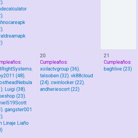
2)
,
adecalculator
2)
,
chnocareapk
2)
,
yaldreamapk
2)
20
21
mpleaños:
Cumpleaños:
Cumpleaños:
tRightSystems
,
xoilactvgroup
(36)
,
baghlive
(23)
oy2011
(48)
,
talsoben
(32)
,
vk88cloud
ostheadNebula
(24)
,
cwinlocker
(22)
,
1)
,
Luigi
(38)
,
andheriescort
(22)
peshop
(23)
,
niel519Scott
3)
,
gangster001
2)
,
n Linaje Liaño
8)