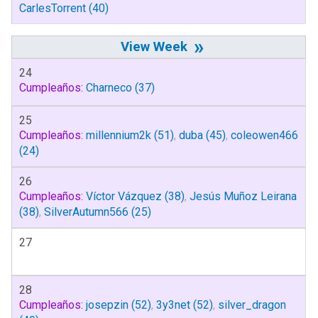
CarlesTorrent
(40)
»
24
Cumpleaños:
Charneco
(37)
25
Cumpleaños:
millennium2k
(51)
,
duba
(45)
,
coleowen466
(24)
26
Cumpleaños:
Víctor Vázquez
(38)
,
Jesús Muñoz Leirana
(38)
,
SilverAutumn566
(25)
27
28
Cumpleaños:
josepzin
(52)
,
3y3net
(52)
,
silver_dragon