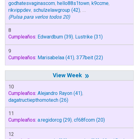
godhatesvaginascom
,
hello88s1town
,
k9ccme
,
rikvippdev
,
schulzelawgroup
(42)
,
...
(Pulsa para verlos todos 20)
8
Cumpleaños:
Edwardbum
(39)
,
Lustrike
(31)
9
Cumpleaños:
Marisabelaa
(41)
,
377beit
(22)
»
10
Cumpleaños:
Alejandro Rayon
(41)
,
dagatructiepthomotech
(26)
11
Cumpleaños:
a.regidorcg
(29)
,
cf68fcom
(20)
12