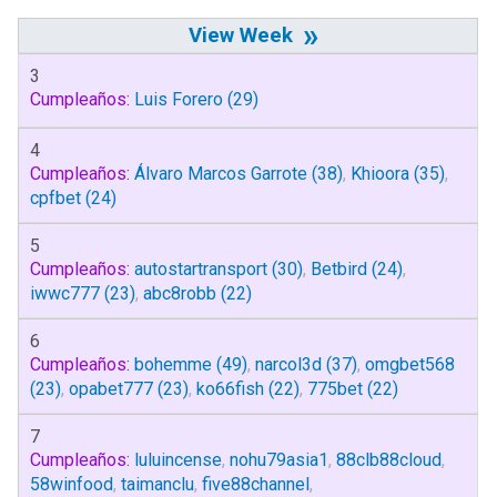
»
3
Cumpleaños:
Luis Forero
(29)
4
Cumpleaños:
Álvaro Marcos Garrote
(38)
,
Khioora
(35)
,
cpfbet
(24)
5
Cumpleaños:
autostartransport
(30)
,
Betbird
(24)
,
iwwc777
(23)
,
abc8robb
(22)
6
Cumpleaños:
bohemme
(49)
,
narcol3d
(37)
,
omgbet568
(23)
,
opabet777
(23)
,
ko66fish
(22)
,
775bet
(22)
7
Cumpleaños:
luluincense
,
nohu79asia1
,
88clb88cloud
,
58winfood
,
taimanclu
,
five88channel
,