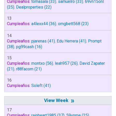
Cumpleaños:
tomasala
(33)
,
samuelro
(33)
,
69vn15onl
(25)
,
Dealproperties
(22)
13
Cumpleaños:
a4lexx44
(36)
,
omgbett568
(23)
14
Cumpleaños:
pjarenas
(41)
,
Edu Herrera
(41)
,
Prompt
(38)
,
pg99cash
(16)
15
Cumpleaños:
montxo
(56)
,
leah957
(26)
,
David Zapater
(21)
,
r88facom
(21)
16
Cumpleaños:
Soleft
(41)
»
17
Cumpleaños:
rainheart1985
(37)
,
59vnme
(25)