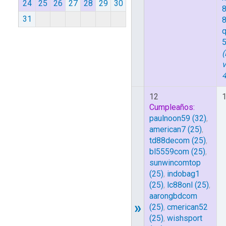
24
25
26
27
28
29
30
8
31
8
(
v
12
Cumpleaños:
paulnoon59
(32)
,
american7
(25)
,
td88decom
(25)
,
bl5559com
(25)
,
sunwincomtop
(25)
,
indobag1
(25)
,
lc88onl
(25)
,
aarongbdcom
»
(25)
,
cmerican52
(25)
,
wishsport