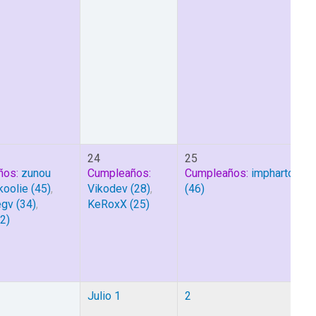
24
25
ños:
zunou
Cumpleaños:
Cumpleaños:
impharto
koolie
(45)
,
Vikodev
(28)
,
(46)
egv
(34)
,
KeRoxX
(25)
2)
Julio 1
2