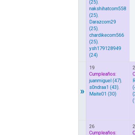
(25)
,
nakshihatcom558
(25)
,
Darazcom29
(25)
,
chardikecom566
(25)
,
ysh179128949
(24)
19
Cumpleaños:
juanmiguel
(47)
,
R
s0ndraa1
(43)
,
(
»
Maite01
(30)
(
(
26
Cumpleaños: