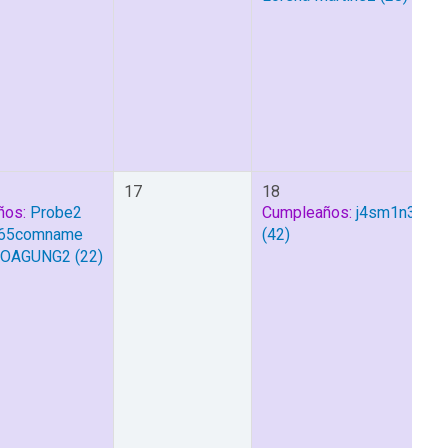
17
18
ños:
Probe2
Cumpleaños:
j4sm1n3
65comname
(42)
TOAGUNG2
(22)