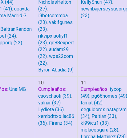
eX
(44)
,
NicholasHelton
KellySnuri
(47)
,
1
(41)
,
upayda
(27)
,
newnbajerseysusorgg
ma Madrid G
i9betcommba
(23)
(23)
,
vakifgunes
BeltranRendon
(23)
,
bet
(24)
,
rikvipxiaoliyl1
pporg
(22)
(23)
,
go88expert
(22)
,
audam29
(22)
,
wps22com
(22)
,
Byron Abadia
(9)
10
11
ños:
UnaiMG
Cumpleaños:
Cumpleaños:
tyxop
caoschaoli
(39)
,
(49)
,
pg66homes
(49)
,
valnar
(37)
,
tamat
(42)
,
Lydieta
(36)
,
seguidoresinstagram
xembdttxoilac86
(34)
,
Paltian
(33)
,
(36)
,
Firenz
(34)
kl99icu1
(33)
,
mplacesguru
(28)
,
Lorena Martínez
(28)