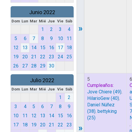
Junio 2022
Dom
Lun
Mar
Mié
Jue
Vie
Sáb
»
1
2
3
4
5
6
7
8
9
10
11
12
13
14
15
16
17
18
19
20
21
22
23
24
25
26
27
28
29
30
5
Julio 2022
Cumpleaños:
Dom
Lun
Mar
Mié
Jue
Vie
Sáb
Jove Chiere
(49)
,
a
1
2
HilarioGew
(40)
,
Daniel Núñez
3
4
5
6
7
8
9
(38)
,
bettyking
10
11
12
13
14
15
16
(25)
N
,
17
18
19
20
21
22
23
»
n