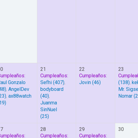
20
21
22
23
Cumpleaños:
Cumpleaños:
Cumpleaños:
Cumplea
aul Gonzalo
Sefhi
(407)
,
Jovin
(46)
(138)
,
ke
48)
,
AngelDev
bodyboard
Mr. Sigs
23)
,
ax88watch
(40)
,
Nomar
(2
19)
Juanma
SinNuel
(25)
27
28
29
30
Cumpleaños:
Cumpleaños:
Cumpleaños: