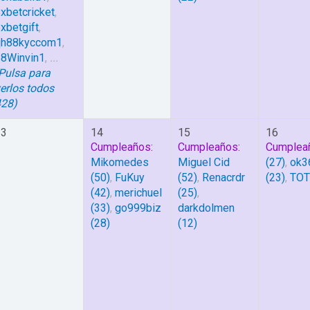
xbetcricket
,
xbetgift
,
qh88kyccom1
,
58Winvin1
,
...
Pulsa para
erlos todos
428)
13
14
15
16
Cumpleaños:
Cumpleaños:
Cumplea
Mikomedes
Miguel Cid
(27)
,
ok3
(50)
,
FuKuy
(52)
,
Renacrdr
(23)
,
TO
(42)
,
merichuel
(25)
,
(33)
,
go999biz
darkdolmen
(28)
(12)