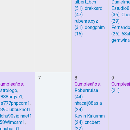
albert_bcn
Danielm
(51)
,
drekkard
Estudio8
(47)
,
(36)
,
Che
rubenrs.xyz
(29)
,
(31)
,
dongphim
Fernando
(16)
(26)
,
68u
gemwina
6
7
8
9
Cumpleaños:
Cumpleaños:
Cumplea
strologo
,
Robertruisa
(21)
U888orgvc1
,
(44)
,
Ss777phpcom1
,
nhacaij88asia
789Clubbuknet1
,
(24)
,
ohu90vipinnet1
Kevin Kirkamm
58Wimcam1
,
(24)
,
cncbett
ohubuild1
,
(22)