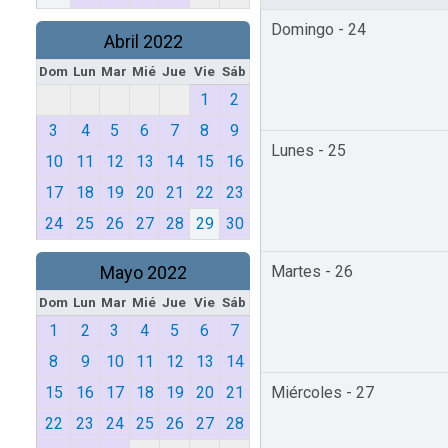
Domingo - 24
Abril 2022
Dom
Lun
Mar
Mié
Jue
Vie
Sáb
1
2
3
4
5
6
7
8
9
Lunes - 25
10
11
12
13
14
15
16
17
18
19
20
21
22
23
24
25
26
27
28
29
30
Mayo 2022
Martes - 26
Dom
Lun
Mar
Mié
Jue
Vie
Sáb
1
2
3
4
5
6
7
8
9
10
11
12
13
14
15
16
17
18
19
20
21
Miércoles - 27
22
23
24
25
26
27
28