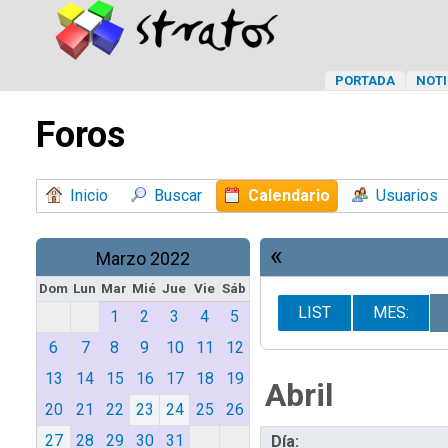
PORTADA
NOTI
Foros
Inicio
Buscar
Calendario
Usuarios
«
Marzo 2022
Dom
Lun
Mar
Mié
Jue
Vie
Sáb
LIST
MES:
1
2
3
4
5
6
7
8
9
10
11
12
13
14
15
16
17
18
19
Abril
20
21
22
23
24
25
26
27
28
29
30
31
Día: