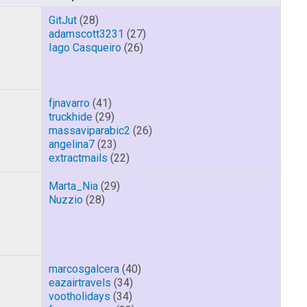
GitJut
(28)
adamscott3231
(27)
Iago Casqueiro
(26)
fjnavarro
(41)
truckhide
(29)
massaviparabic2
(26)
angelina7
(23)
extractmails
(22)
Marta_Nia
(29)
Nuzzio
(28)
marcosgalcera
(40)
eazairtravels
(34)
vootholidays
(34)