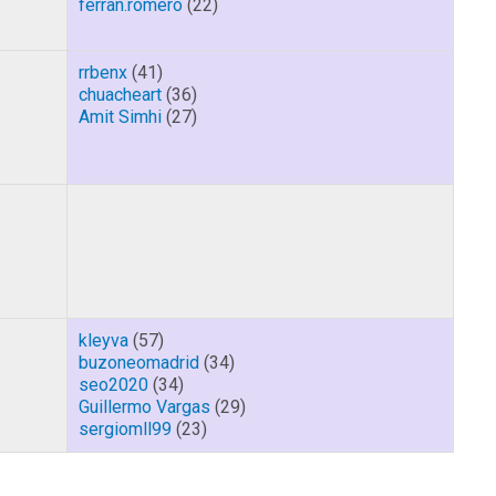
ferran.romero
(22)
rrbenx
(41)
chuacheart
(36)
Amit Simhi
(27)
kleyva
(57)
buzoneomadrid
(34)
seo2020
(34)
Guillermo Vargas
(29)
sergiomll99
(23)