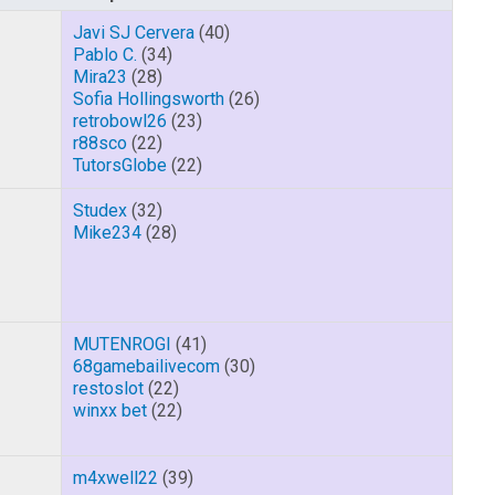
Javi SJ Cervera
(40)
Pablo C.
(34)
Mira23
(28)
Sofia Hollingsworth
(26)
retrobowl26
(23)
r88sco
(22)
TutorsGlobe
(22)
Studex
(32)
Mike234
(28)
MUTENROGI
(41)
68gamebailivecom
(30)
restoslot
(22)
winxx bet
(22)
m4xwell22
(39)