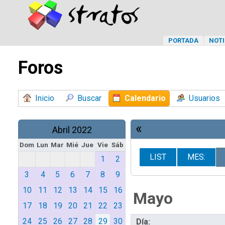
PORTADA
NOTI
Foros
Inicio
Buscar
Calendario
Usuarios
«
Abril 2022
Dom
Lun
Mar
Mié
Jue
Vie
Sáb
LIST
MES:
1
2
3
4
5
6
7
8
9
10
11
12
13
14
15
16
Mayo
17
18
19
20
21
22
23
24
25
26
27
28
29
30
Día: