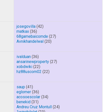
josegovilla
(42)
matkax
(36)
68gamebaicomde
(27)
Avnikhandelwal
(20)
ivalduan
(36)
ansarinewproperty
(27)
xobdwiki
(22)
hz88uscom02
(22)
saup
(41)
eglomer
(36)
acosoescolar
(34)
benekid
(31)
Andreu Cruz Montull
(24)
1winchilelat
(23)