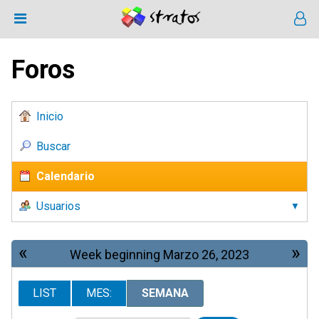
Foros
Inicio
Buscar
Calendario
Usuarios
«
»
Week beginning Marzo 26, 2023
LIST
MES:
SEMANA