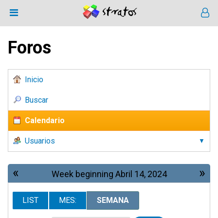
Foros
Inicio
Buscar
Calendario
Usuarios
«
»
Week beginning Abril 14, 2024
LIST
MES:
SEMANA