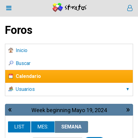
Foros
Inicio
Buscar
Calendario
Usuarios
«
»
Week beginning Mayo 19, 2024
LIST
MES:
SEMANA